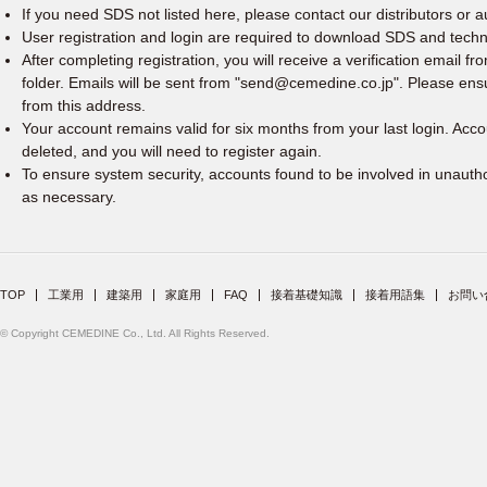
If you need SDS not listed here, please contact our distributors or a
User registration and login are required to download SDS and tech
After completing registration, you will receive a verification email f
folder. Emails will be sent from "send@cemedine.co.jp". Please ens
from this address.
Your account remains valid for six months from your last login. Acco
deleted, and you will need to register again.
To ensure system security, accounts found to be involved in unaut
as necessary.
TOP
工業用
建築用
家庭用
FAQ
接着基礎知識
接着用語集
お問い
© Copyright CEMEDINE Co., Ltd. All Rights Reserved.