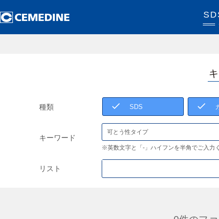
S
キ
種類
SDS
キーワード
※英数文字と「-」ハイフンを半角でご入力
リスト