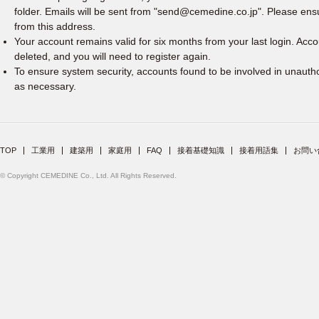
folder. Emails will be sent from "send@cemedine.co.jp". Please ens
from this address.
Your account remains valid for six months from your last login. Acco
deleted, and you will need to register again.
To ensure system security, accounts found to be involved in unaut
as necessary.
TOP
工業用
建築用
家庭用
FAQ
接着基礎知識
接着用語集
お問い
© Copyright CEMEDINE Co., Ltd. All Rights Reserved.