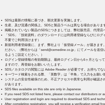
SDSは最新の情報に基づき、順次更新を実施します。
生産、及び流通の関係上、SDSと製品ラベルは異なる場合がありま
掲載されていない製品のSDSにつきましては、弊社販売店、代理店
「SDS」「技術資料」のダウンロードには利用者登録ならびにログ
不要でご利用頂けます）
新規利用者登録後に、まず、弊社より「仮登録メール」が届きます
ださい。（弊社からは「send@cemedine.co.jp」にてメー
るようご設定ください。）
ログイン登録情報の有効期限は、最終ログイン日から6ヶ月となっ
ますので、再登録をお願いいたします。
SDS／カタログの閲覧には Adobe Reader が必要です。お
キーワード検索をされる際、「英数字」は「半角」で入力をお願い
システムの安全性確保のため、不正アクセスや異常な利用が確認さ
があります。
SDS files available on this site are only in Japanese.
If you need SDS not listed here, please contact our distributors or a
User registration and login are required to download SDS and tech
After completing registration, you will receive a verification email f