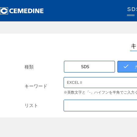
S
キ
種類
SDS
キーワード
※英数文字と「-」ハイフンを半角でご入力
リスト