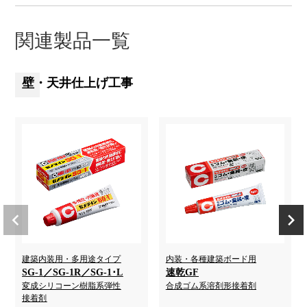
関連製品一覧
壁・天井仕上げ工事
建築内装用・多用途タイプ
内装・各種建築ボード用
SG-1／SG-1R／SG-1･L
速乾GF
変成シリコーン樹脂系弾性
合成ゴム系溶剤形接着剤
接着剤