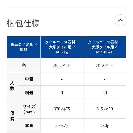
梱包仕様
タイルエース石材・
タイルエース石材・
製品名／容量／
大形タイル用／
大形タイル用／
規格
MP2kg
MP500mL
色
ホワイト
ホワイト
中箱
-
-
入
数
梱包
9
20
サイズ
320×φ75
315×φ50
（mm）
個
装
重量
2,067g
750g