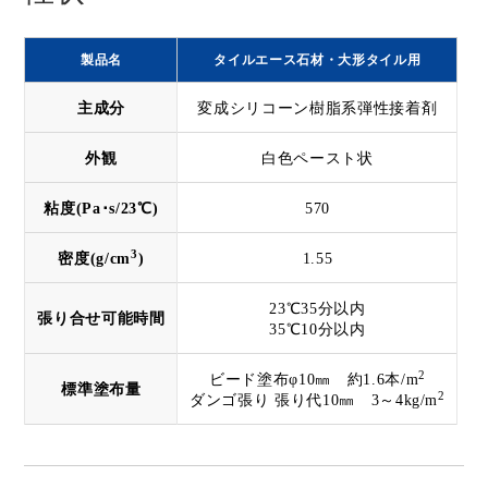
製品名
タイルエース石材・大形タイル用
主成分
変成シリコーン樹脂系弾性接着剤
外観
白色ペースト状
粘度(Pa･s/23℃)
570
3
密度(g/cm
)
1.55
23℃35分以内
張り合せ可能時間
35℃10分以内
2
ビード塗布φ10㎜ 約1.6本/m
標準塗布量
2
ダンゴ張り 張り代10㎜ 3～4kg/m