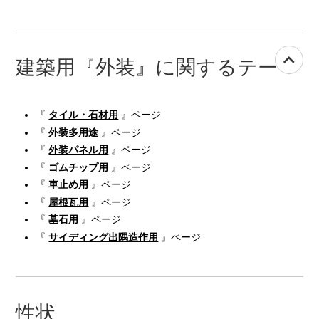
建築用『外装』に関するテーマ
『
タイル・石材用
』ページ
『
外装多用途
』ページ
『
外装パネル用
』ページ
『
ゴムチップ用
』ページ
『
車止め用
』ページ
『
屋根瓦用
』ページ
『
墓石用
』ページ
『
サイディング出隅造作用
』ページ
性状