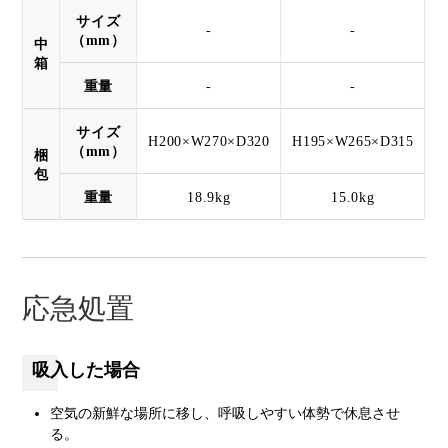
サイズ
-
-
（mm）
中
箱
重量
-
-
サイズ
H200×W270×D320
H195×W265×D315
（mm）
梱
包
重量
18.9kg
15.0kg
応急処置
吸入した場合
空気の新鮮な場所に移し、呼吸しやすい体勢で休息させ
る。