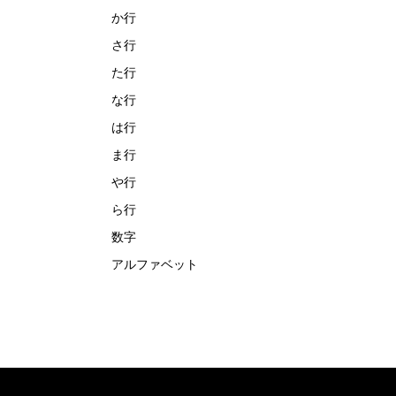
か行
さ行
た行
な行
は行
ま行
や行
ら行
数字
アルファベット