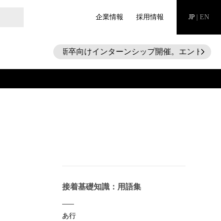
企業情報
採用情報
JP
|
EN
28新卒向けインターンシップ開催。エントリー
arrow_forward_ios
接着基礎知識：用語集
あ行