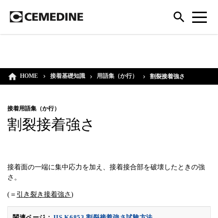
HOME
接着基礎知識
用語集（か行）
割裂接着強さ
接着用語集（か行）
割裂接着強さ
接着面の一端に集中応力を加え、接着接合部を破壊したときの強
さ。
(＝
引き裂き接着強さ
)
関連ページ：
JIS K6853 割裂接着強さ試験方法