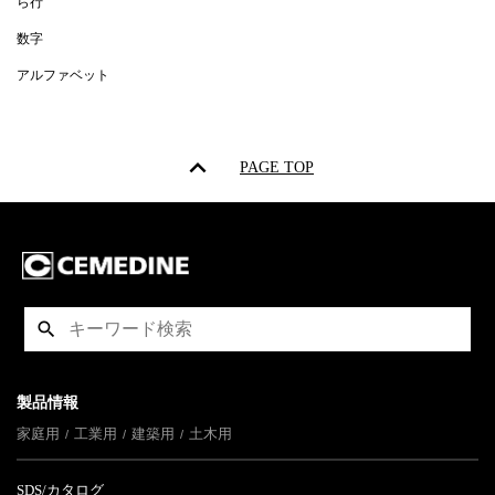
ら行
数字
アルファベット
PAGE TOP
製品情報
家庭用
工業用
建築用
土木用
SDS/カタログ