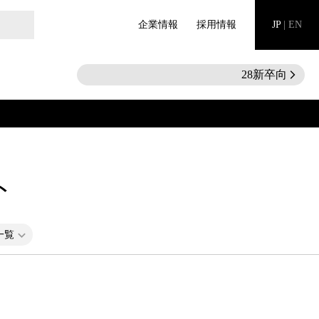
企業情報
採用情報
JP
|
EN
28新卒向けイン
arrow_forward_ios
ト
一覧