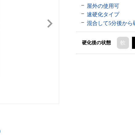
屋外の使用可
速硬化タイプ
混合して5分後から
軟
硬化後の状態
P