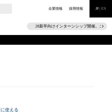
企業情報
採用情報
JP
|
EN
28新卒向けインターンシップ開催。エントリー
arrow_forward_ios
ク
面に使える