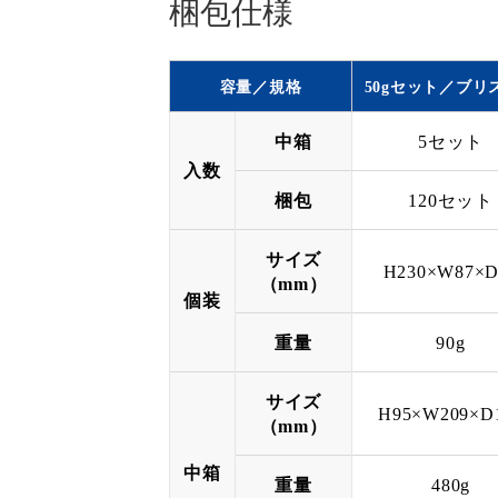
梱包仕様
容量／規格
50gセット／ブリ
中箱
5セット
入数
梱包
120セット
サイズ
H230×W87×D
（mm）
個装
重量
90g
サイズ
H95×W209×D
（mm）
中箱
重量
480g