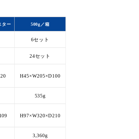
スター
500g／箱
6セット
24セット
20
H45×W205×D100
535g
109
H97×W320×D210
3,360g