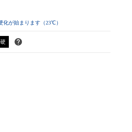
硬化が始まります（23℃）
硬
50gセット付属品