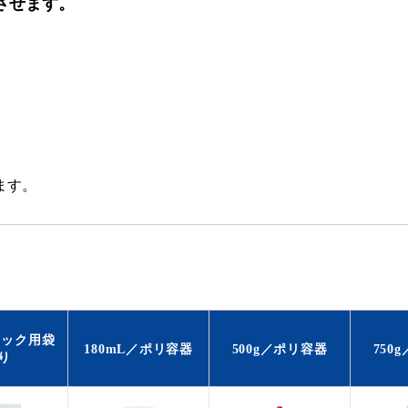
させます。
ます。
フック用袋
180mL／ポリ容器
500g／ポリ容器
750
り