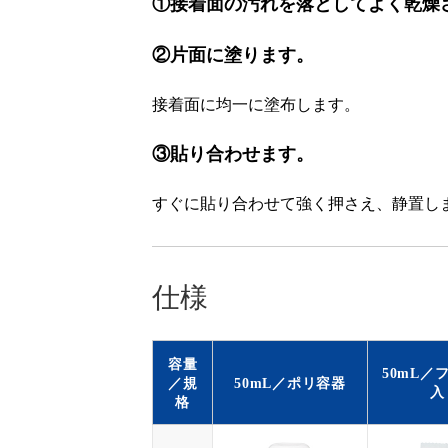
①接着面の汚れを落としてよく乾燥
②片面に塗ります。
接着面に均一に塗布します。
③貼り合わせます。
すぐに貼り合わせて強く押さえ、静置し
仕様
容量
50mL／
／規
50mL／ポリ容器
入
格