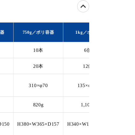
容器
750g／ポリ容器
1kg／ポリ缶
3k
10本
6缶
20本
12缶
310×φ70
135×φ110
200
820g
1,100g
3
D150
H380×W365×D157
H340×W115×D286