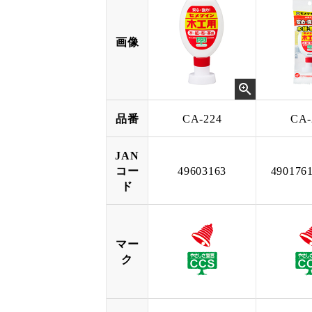
画像
品番
CA-224
CA-
JAN
コー
49603163
490176
ド
マー
ク