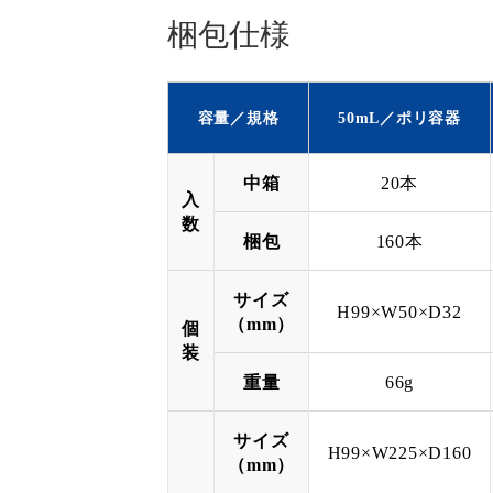
梱包仕様
容量／規格
50mL／ポリ容器
中箱
20本
入
数
梱包
160本
サイズ
H99×W50×D32
（mm）
個
装
重量
66g
サイズ
H99×W225×D160
（mm）