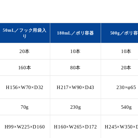
50mL／フック用袋入
180mL／ポリ容器
500g／ポリ
り
20本
10本
10本
160本
80本
20本
H156×W70×D32
H217×W90×D43
230×φ65
70g
230g
540g
H99×W225×D160
H160×W265×D172
H245×W350×