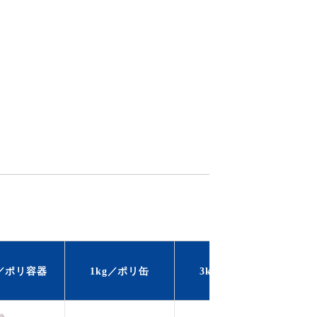
1k
g／ポリ容器
1kg／ポリ缶
3kg／ポリ缶