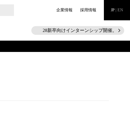
企業情報
採用情報
JP
|
EN
28新卒向けインターンシップ開催。エントリ
arrow_forward_ios