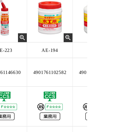
E-223
AE-194
AE-195
761146630
4901761102582
4901761102605
49