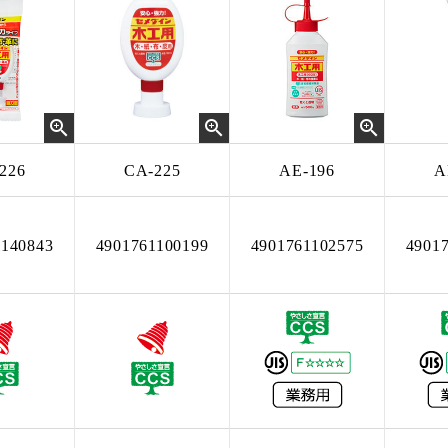
226
CA-225
AE-196
A
1140843
4901761100199
4901761102575
4901