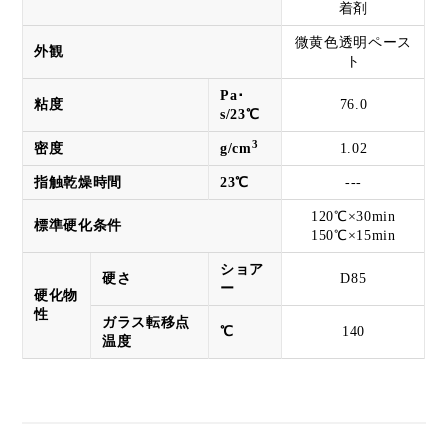
着剤
微黄色透明ペース
外観
ト
Pa･
粘度
76.0
s/23℃
3
密度
g/cm
1.02
指触乾燥時間
23℃
---
120℃×30min
標準硬化条件
150℃×15min
ショア
硬さ
D85
ー
硬化物
性
ガラス転移点
℃
140
温度