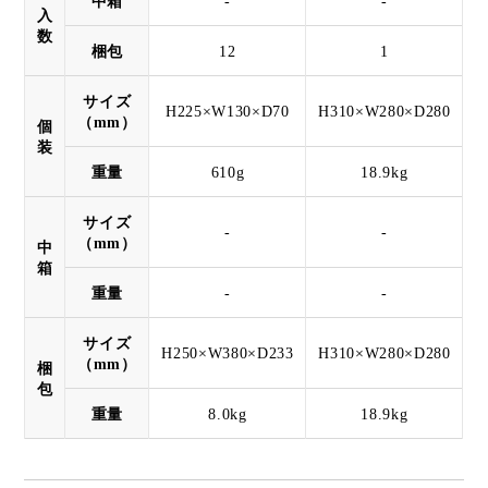
中箱
-
-
入
数
梱包
12
1
サイズ
H225×W130×D70
H310×W280×D280
（mm）
個
装
重量
610g
18.9kg
サイズ
-
-
（mm）
中
箱
重量
-
-
サイズ
H250×W380×D233
H310×W280×D280
（mm）
梱
包
重量
8.0kg
18.9kg