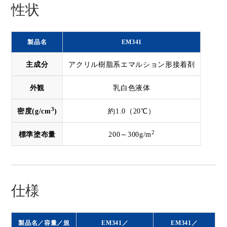
性状
製品名
EM341
主成分
アクリル樹脂系エマルション形接着剤
外観
乳白色液体
3
密度(g/cm
)
約1.0（20℃）
2
標準塗布量
200～300g/m
仕様
製品名／容量／規
EM341／
EM341／