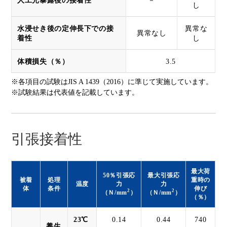
人工光暴露後の接着性
－
し
水浸せき後の定伸長下での接
異常な
異常なし
着性
し
体積損失（％）
3.5
※各項目の試験はJIS A 1439（2016）に準じて実施しています。
※試験結果は代表値を記載しています。
引張接着性
最大荷
50％引張応
最大引張応
被着
処理
重時の
温度
力
力
体
条件
伸び
2
2
（Ｎ/mm
）
（Ｎ/mm
）
（％）
23℃
0.14
0.44
740
養生