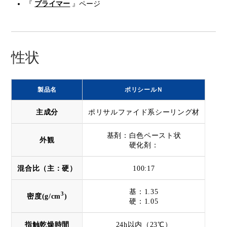
『
プライマー
』ページ
性状
製品名
ポリシールＮ
主成分
ポリサルファイド系シーリング材
基剤：白色ペースト状
外観
硬化剤：
混合比（主：硬）
100:17
基：1.35
3
密度(g/cm
)
硬：1.05
指触乾燥時間
24h以内（23℃）