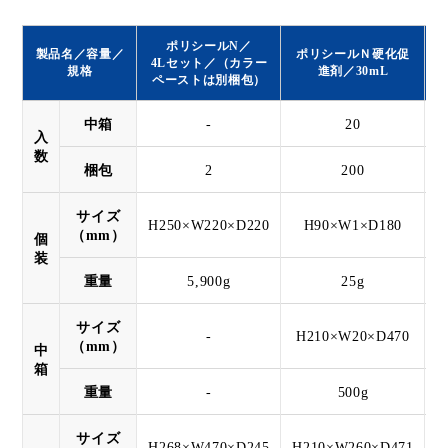
ポリシールN／
製品名／容量／
ポリシールＮ硬化促
4Lセット／（カラー
規格
進剤／30mL
ペーストは別梱包）
中箱
-
20
入
数
梱包
2
200
サイズ
H250×W220×D220
H90×W1×D180
（mm）
個
装
重量
5,900g
25g
サイズ
-
H210×W20×D470
（mm）
中
箱
重量
-
500g
サイズ
H268×W470×D245
H210×W260×D471
H