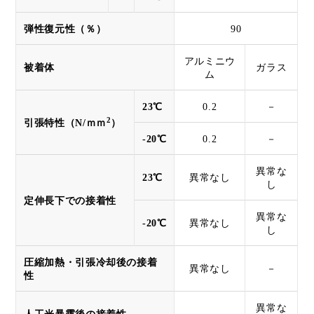
弾性復元性（％）
90
アルミニウ
被着体
ガラス
ム
23℃
0.2
－
2
引張特性（N/ｍｍ
）
-20℃
0.2
－
異常な
23℃
異常なし
し
定伸長下での接着性
異常な
-20℃
異常なし
し
圧縮加熱・引張冷却後の接着
異常なし
－
性
異常な