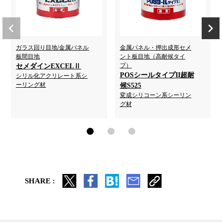
ガラス回り目地/金属パネル
金属パネル・押出成形セメ
板間目地
ント板目地（高耐候タイ
プ）
セメダインEXCELⅡ
POSシールタイプII超耐
シリル化アクリレート系シ
ーリング材
候S525
変成シリコーン系シーリン
グ材
SHARE :