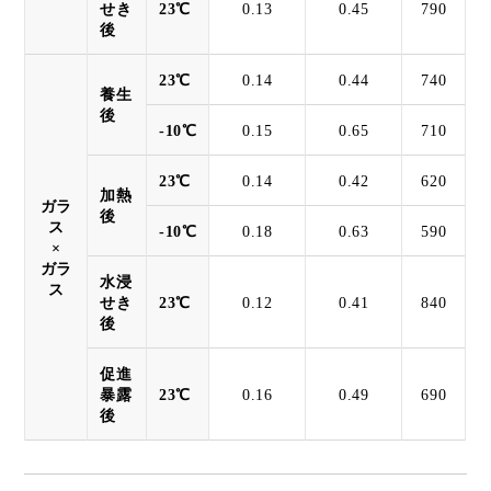
せき
23℃
0.13
0.45
790
後
23℃
0.14
0.44
740
養生
後
-10℃
0.15
0.65
710
23℃
0.14
0.42
620
加熱
ガラ
後
ス
-10℃
0.18
0.63
590
×
ガラ
水浸
ス
せき
23℃
0.12
0.41
840
後
促進
暴露
23℃
0.16
0.49
690
後