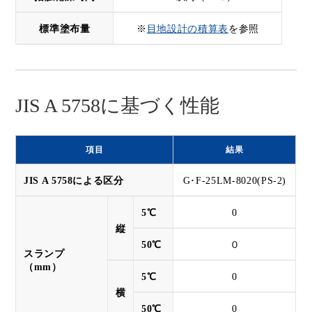
標準塗布量
※
目地設計の積算表
を参照
JIS A 5758に基づく性能
項目
結果
JIS A 5758による区分
G･F-25LM-8020(PS-2)
5℃
0
縦
50℃
０
スランプ
（mm）
5℃
0
横
50℃
0