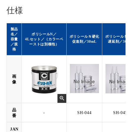
仕様
製品
名／
ポリシールN／
ポリシールＮ硬化
ポリシールＮ硬
容量
4Lセット／（カラーペ
促進剤／30mL
遅延剤／30m
／規
ーストは別梱包）
格
画
像
品
-
SH-044
SH-045
番
JAN