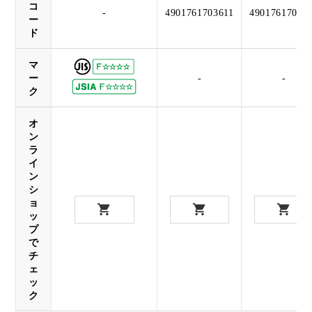
コ
-
4901761703611
49017617036
ー
ド
マ
ー
-
-
ク
オ
ン
ラ
イ
ン
シ
ョ
ッ
プ
で
チ
ェ
ッ
ク