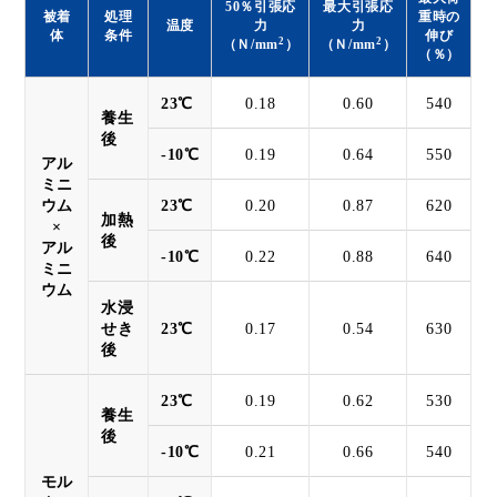
50％引張応
最大引張応
被着
処理
重時の
温度
力
力
体
条件
伸び
2
2
（Ｎ/mm
）
（Ｎ/mm
）
（％）
23℃
0.18
0.60
540
養生
後
-10℃
0.19
0.64
550
アル
ミニ
ウム
23℃
0.20
0.87
620
加熱
×
後
アル
-10℃
0.22
0.88
640
ミニ
ウム
水浸
せき
23℃
0.17
0.54
630
後
23℃
0.19
0.62
530
養生
後
-10℃
0.21
0.66
540
モル