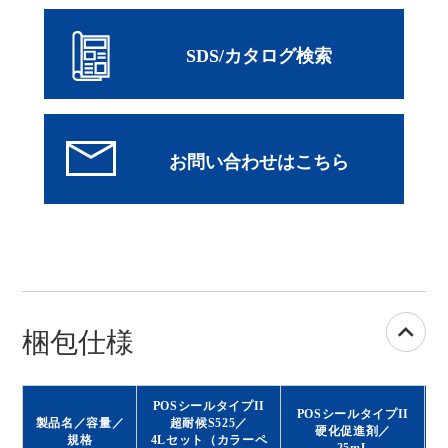
SDS/カタログ検索
梱包仕様
POSシールタイプII
POSシールタイプII
製品名／容量／
超耐候S525／
硬化促進剤／
規格
4Lセット（カラーペ
25mL