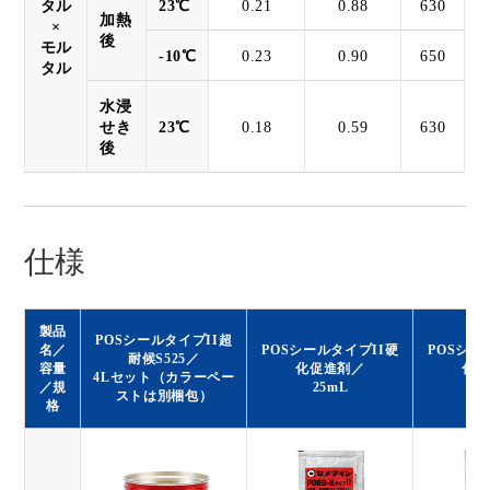
タル
23℃
0.21
0.88
630
加熱
×
後
モル
-10℃
0.23
0.90
650
タル
水浸
せき
23℃
0.18
0.59
630
後
仕様
製品
POSシールタイプII超
名／
POSシールタイプII硬
POSシー
耐候S525／
容量
化促進剤／
化遅
4Lセット（カラーペー
／規
25mL
3
ストは別梱包）
格