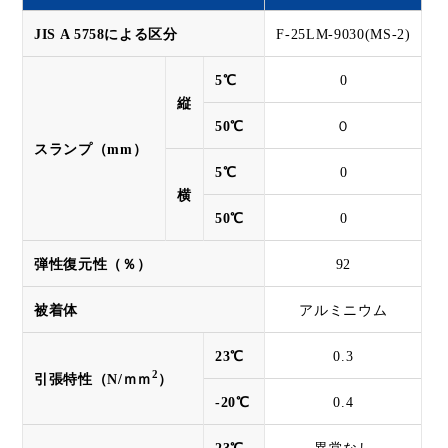
JIS A 5758による区分
F-25LM-9030(MS-2)
5℃
0
縦
50℃
０
スランプ（mm）
5℃
0
横
50℃
0
弾性復元性（％）
92
被着体
アルミニウム
23℃
0.3
2
引張特性（N/ｍｍ
）
-20℃
0.4