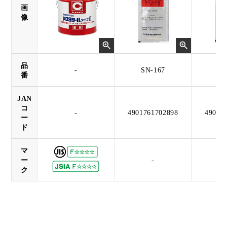
画
像
品
-
SN-167
SN
番
JAN
コ
-
4901761702898
49017
ー
ド
マ
ー
-
ク