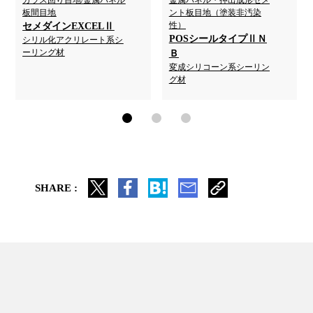
ガラス回り目地/金属パネル
金属パネル・押出成形セメ
板間目地
ント板目地（塗装非汚染
性）
セメダインEXCELⅡ
POSシールタイプⅡＮ
シリル化アクリレート系シ
ーリング材
Ｂ
変成シリコーン系シーリン
グ材
SHARE :