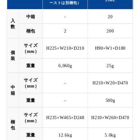
ーストは別梱包）
中箱
-
20
入
数
梱包
2
200
サイズ
H225×W210×D210
H90×W1×D180
（mm）
個
装
重量
6,060g
25g
サイズ
-
H210×W20×D470
（mm）
中
箱
重量
-
500g
サイズ
H235×W465×D248
H210×W260×D470
H
（mm）
梱
包
重量
12.6kg
5.0kg