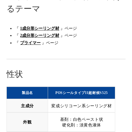
るテーマ
『
1成分形シーリング材
』ページ
『
2成分形シーリング材
』ページ
『
プライマー
』ページ
性状
製品名
POSシールタイプII超耐候S525
主成分
変成シリコーン系シーリング材
基剤：白色ペースト状
外観
硬化剤：淡黄色液体