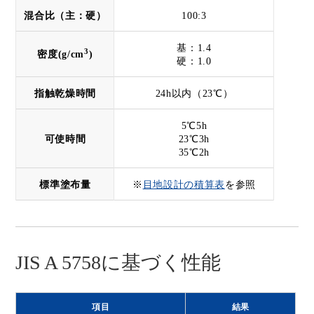
混合比（主：硬）
100:3
基：1.4
3
密度(g/cm
)
硬：1.0
指触乾燥時間
24h以内（23℃）
5℃5h
可使時間
23℃3h
35℃2h
標準塗布量
※
目地設計の積算表
を参照
JIS A 5758に基づく性能
項目
結果