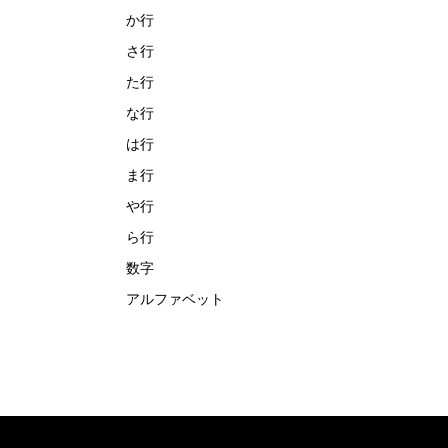
か行
さ行
た行
な行
は行
ま行
や行
ら行
数字
アルファベット