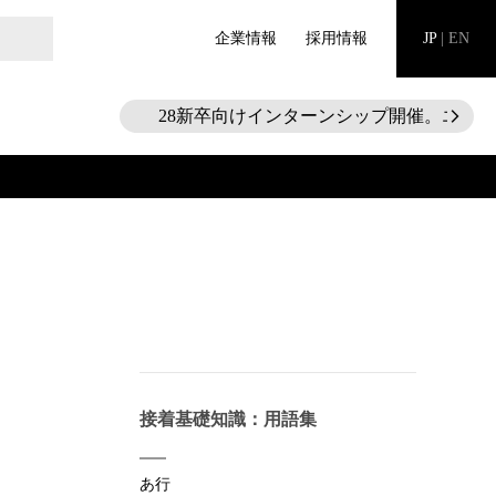
企業情報
採用情報
JP
|
EN
28新卒向けインターンシップ開催。エント
arrow_forward_ios
接着基礎知識：用語集
あ行