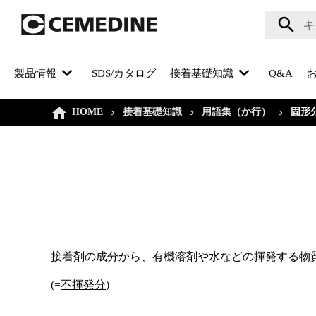
製品情報
SDS/カタログ
接着基礎知識
Q&A
HOME
接着基礎知識
用語集（か行）
固形
接着剤の成分から、有機溶剤や水などの揮発する物
(=
不揮発分
)