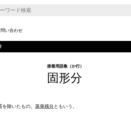
お問い合わせ
分
接着用語集（か行）
固形分
質を除いたもの。
蒸発残分
ともいう。