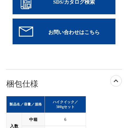
SDS/カタログ検索
梱包仕様
ハイクイック
／
製品名／容量／規格
500gセット
中箱
6
入数