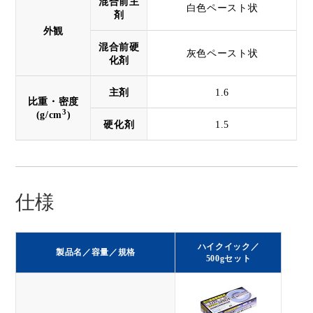
混合前主
白色ペースト状
剤
外観
混合前硬
灰色ペースト状
化剤
主剤
1.6
比重・密度
3
(g/cm
)
硬化剤
1.5
仕様
ハイクイック／
製品名／容量／規格
500gセット