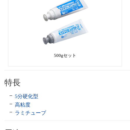
500gセット
特長
5分硬化型
高粘度
ラミチューブ