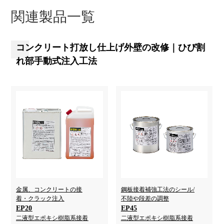
関連製品一覧
コンクリート打放し仕上げ外壁の改修｜ひび割
れ部手動式注入工法
金属、コンクリートの接
鋼板接着補強工法のシール/
着・クラック注入
不陸や段差の調整
EP20
EP45
二液型エポキシ樹脂系接着
二液型エポキシ樹脂系接着