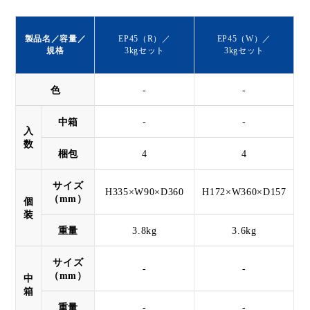
製品名／容量／
EP45（R）／
EP45（W）／
規格
3kgセット
3kgセット
色
-
-
中箱
-
-
入
数
梱包
4
4
サイズ
H335×W90×D360
H172×W360×D157
（mm）
個
装
重量
3.8kg
3.6kg
サイズ
-
-
（mm）
中
箱
重量
-
-