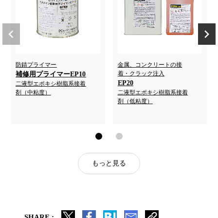
防錆プライマー
金属、コンクリートの接
着・クラック注入
補修用プライマーEP10
EP20
二液型エポキシ樹脂系接着
剤（中粘度）
二液型エポキシ樹脂系接着
剤（低粘度）
もっと見る
SHARE :