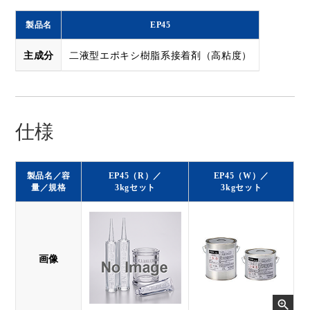
製品名
EP45
主成分
二液型エポキシ樹脂系接着剤（高粘度）
仕様
製品名／容
EP45（R）／
EP45（W）／
量／規格
3kgセット
3kgセット
画像