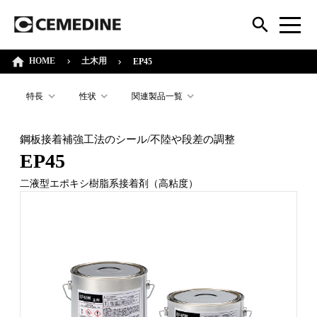
HOME
土木用
EP45
特長
性状
関連製品一覧
鋼板接着補強工法のシール/不陸や段差の調整
EP45
二液型エポキシ樹脂系接着剤（高粘度）