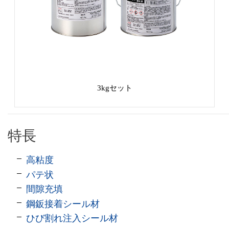
3kgセット
特長
高粘度
パテ状
間隙充填
鋼鈑接着シール材
ひび割れ注入シール材