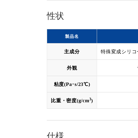
性状
製品名
主成分
特殊変成シリコ
外観
粘度(Pa･s/23℃)
3
比重・密度(g/cm
)
仕様