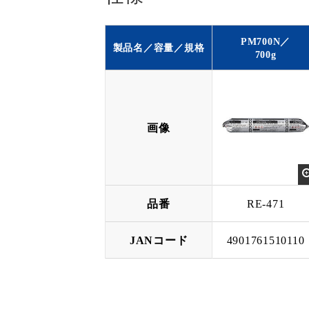
PM700N／
製品名／容量／規格
700g
画像
品番
RE-471
JANコード
4901761510110