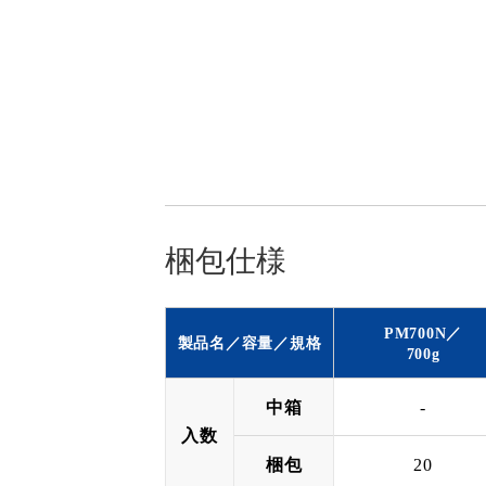
梱包仕様
PM700N／
製品名／容量／規格
700g
中箱
-
入数
梱包
20