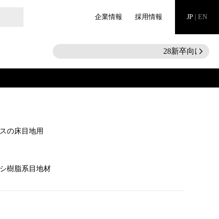
企業情報
採用情報
JP
|
EN
28新卒向けインタ
arrow_forward_ios
スの床目地用
シ樹脂系目地材