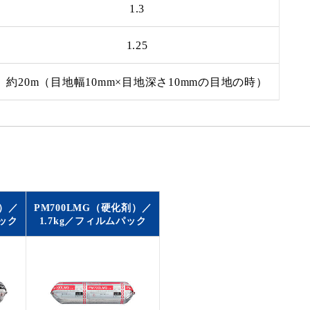
1.3
1.25
約20m（目地幅10mm×目地深さ10mmの目地の時）
剤）／
PM700LMG（硬化剤）／
パック
1.7kg／フィルムパック