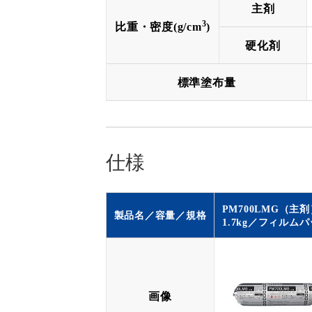
主剤
3
比重・密度(g/cm
)
硬化剤
標準塗布量
仕様
PM700LMG（主
製品名／容量／規格
1.7kg／フィルム
画像