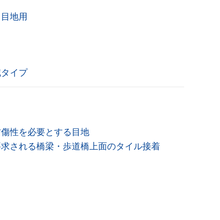
ト目地用
減タイプ
防傷性を必要とする目地
要求される橋梁・歩道橋上面のタイル接着
1.7kg フィルムパック