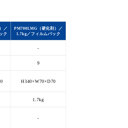
）
／
PM700LMG（硬化剤）
／
ック
1.7kg
／
フィルムパック
-
9
0
H340×W70×D70
1.7kg
-