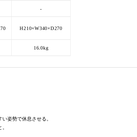
-
70
H210×W340×D270
16.0kg
すい姿勢で休息させる。
と。