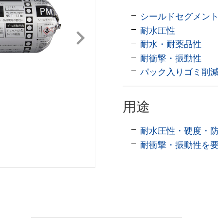
シールドセグメン
耐水圧性
耐水・耐薬品性
耐衝撃・振動性
パック入りゴミ削
用途
耐水圧性・硬度・
耐衝撃・振動性を
ク
硬化剤 