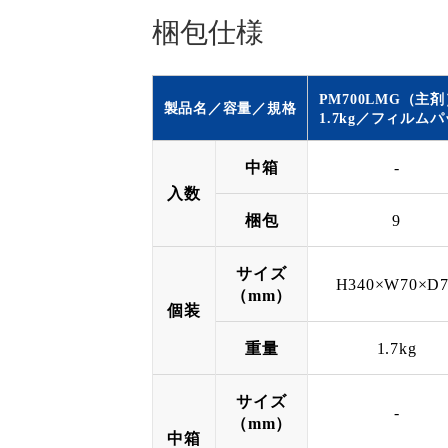
梱包仕様
PM700LMG（主剤
製品名／容量／規格
1.7kg
／
フィルムパ
中箱
-
入数
梱包
9
サイズ
H340×W70×D7
（mm）
個装
重量
1.7kg
サイズ
-
（mm）
中箱