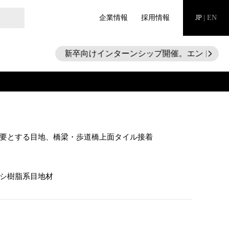
企業情報
採用情報
JP
|
EN
28新卒向けインターンシップ開催。エントリー受付
arrow_forward_ios
要とする目地、橋梁・歩道橋上面タイル接着
シ樹脂系目地材