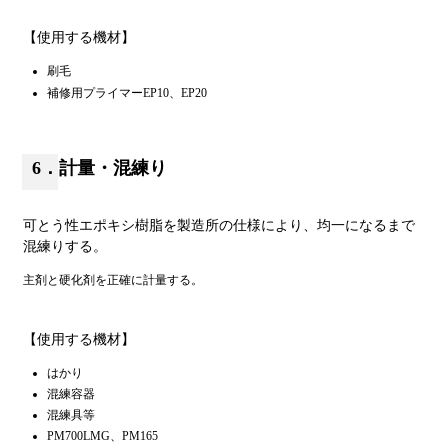
【使用する機材】
刷毛
補修用プライマーEP10、EP20
6．計量・混練り
可とう性エポキシ樹脂を製造所の仕様により、均一になるまで
混練りする。
主剤と硬化剤を正確に計量する。
【使用する機材】
はかり
混練容器
混練具等
PM700LMG、PM165