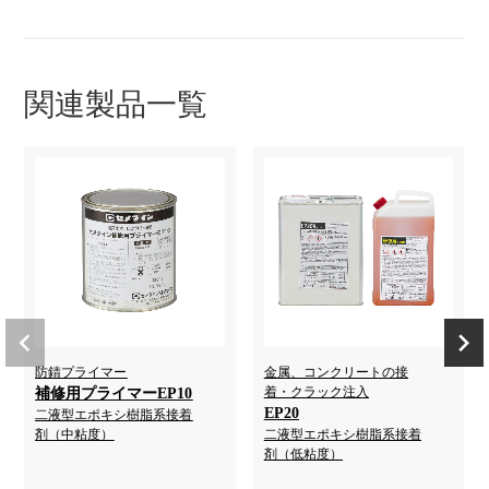
関連製品一覧
防錆プライマー
金属、コンクリートの接
着・クラック注入
補修用プライマーEP10
EP20
二液型エポキシ樹脂系接着
剤（中粘度）
二液型エポキシ樹脂系接着
剤（低粘度）