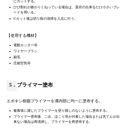
にカットする。
ひび割れが曲がりくねっている場合は、直径の出来るだけ小さいブレ
ードを用いる。
Uカット後は切り粉の清掃を入念に行う。
【使用する機材】
電動カッター等
ワイヤーブラシ
刷毛
圧縮空気等
5．プライマー塗布
エポキシ樹脂プライマーを溝内部に均一に塗布する。
被着体に適したプライマーを塗り残しのないように塗布する。
プライマー塗布後、ごみ、ほこり等が付着した場合または充てんが出
来ない場合は再清掃し、プライマーを再塗布する。