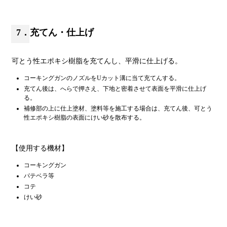
7．充てん・仕上げ
可とう性エポキシ樹脂を充てんし、平滑に仕上げる。
コーキングガンのノズルをUカット溝に当て充てんする。
充てん後は、へらで押さえ、下地と密着させて表面を平滑に仕上げ
る。
補修部の上に仕上塗材、塗料等を施工する場合は、充てん後、可とう
性エポキシ樹脂の表面にけい砂を散布する。
【使用する機材】
コーキングガン
パテベラ等
コテ
けい砂