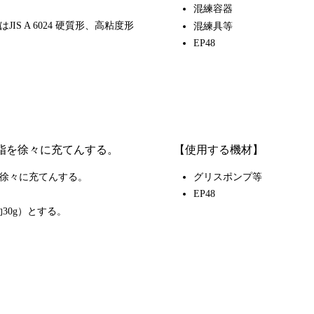
混練容器
S A 6024 硬質形、高粘度形
混練具等
EP48
脂を徐々に充てんする。
【使用する機材】
徐々に充てんする。
グリスポンプ等
EP48
30g）とする。