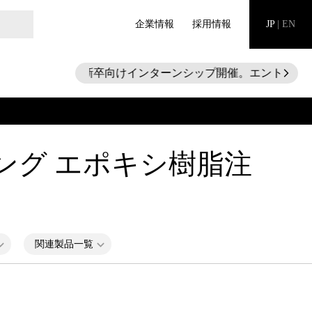
企業情報
採用情報
JP
|
EN
28新卒向けインターンシップ開催。エントリー受付
arrow_forward_ios
ング エポキシ樹脂注
関連製品一覧