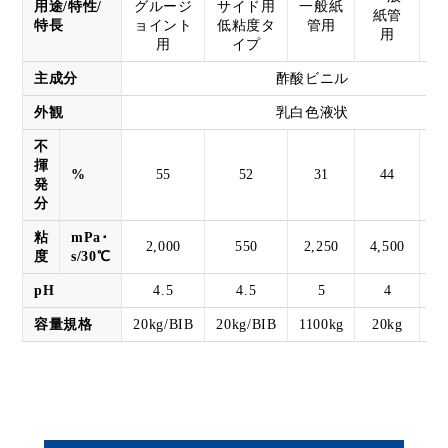
用途/特性/
グルージ
サイド用
一般紙
紙管
一
特長
ョイント
低粘度タ
管用
用
用
イプ
主成分
酢酸ビニル
外観
乳白色液状
不
揮
%
55
52
31
44
発
分
粘
mPa･
2,000
550
2,250
4,500
度
s/30℃
pH
4.5
4.5
5
4
容量規格
20kg/BIB
20kg/BIB
1100kg
20kg
20