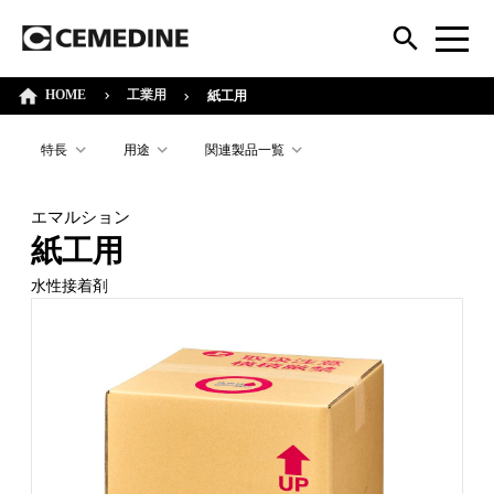
HOME
工業用
紙工用
特長
用途
関連製品一覧
エマルション
紙工用
水性接着剤