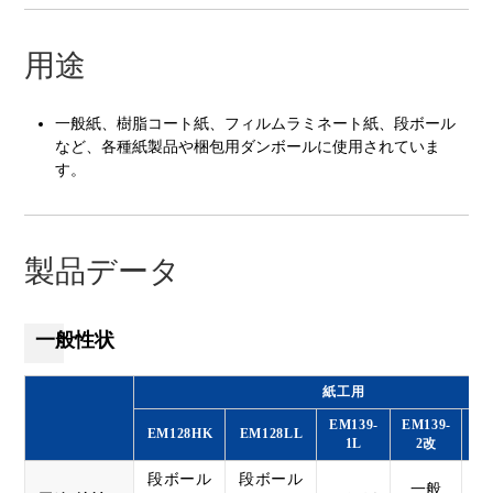
用途
一般紙、樹脂コート紙、フィルムラミネート紙、段ボール
など、各種紙製品や梱包用ダンボールに使用されていま
す
。
製品データ
一般性状
紙工用
EM139-
EM139-
EM128HK
EM128LL
1L
2改
段ボール
段ボール
一般