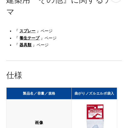
マ
『
スプレー
』ページ
『
養生テープ
』ページ
『
器具類
』ページ
仕様
製品名／容量／規格
曲がりノズルエルボ袋入
画像