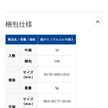
梱包仕様
製品名／容量／規格
曲がりノズルエルボ袋入
中箱
10
入数
梱包
100
サイズ
H170×W85×D35
（mm）
個装
重量
9g
サイズ
H93×W177×D143
（mm）
中箱