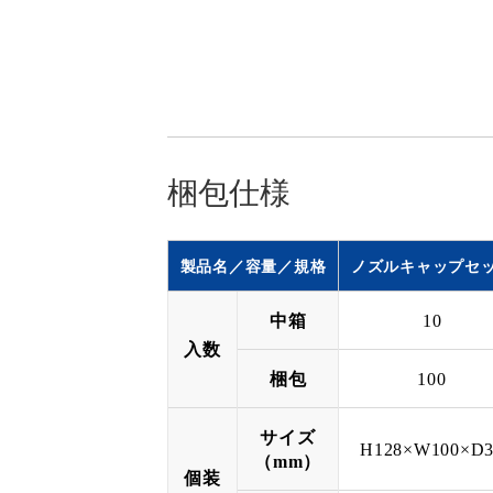
梱包仕様
製品名／容量／規格
ノズルキャップセ
中箱
10
入数
梱包
100
サイズ
H128×W100×D3
（mm）
個装