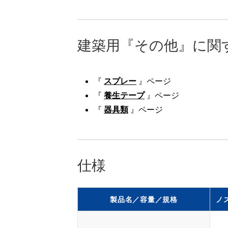
建築用『その他』に関
『
スプレー
』ページ
『
養生テープ
』ページ
『
器具類
』ページ
仕様
製品名／容量／規格
ノ