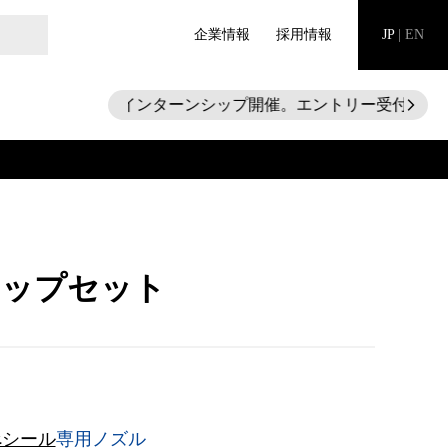
企業情報
採用情報
JP
|
EN
28新卒向けインターンシップ開催。エントリー受付中！
arrow_forward_ios
ャップセット
べシール
専用ノズル