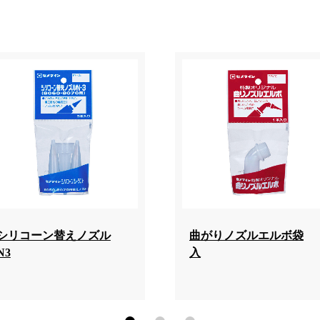
シリコーン替えノズル
曲がりノズルエルボ袋
N3
入