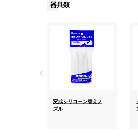
器具類
変成シリコーン替えノ
ズル