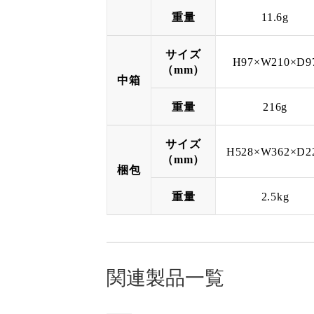
重量
11.6g
サイズ
H97×W210×D9
（mm）
中箱
重量
216g
サイズ
H528×W362×D2
（mm）
梱包
重量
2.5kg
関連製品一覧