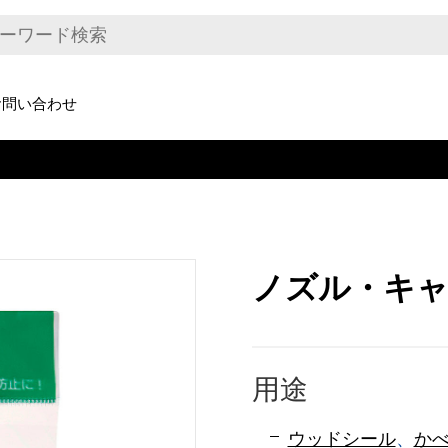
お問い合わせ
ノズル・キ
用途
ウッドシール
、
か