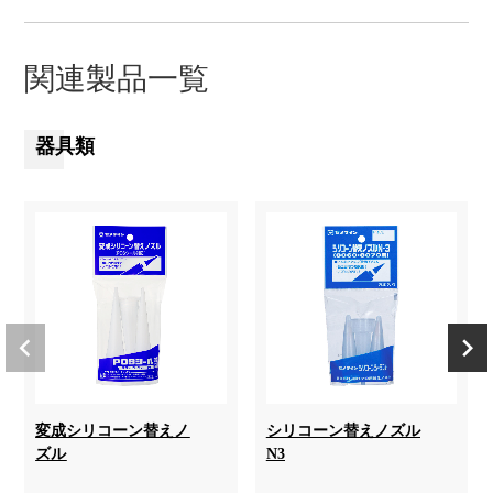
関連製品一覧
器具類
変成シリコーン替えノ
シリコーン替えノズル
ズル
N3