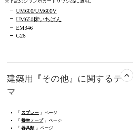
※下記のジャンボカートリッジ品に適用。
UM600/UM600V
UM650床いちばん
EM346
G28
建築用『その他』に関するテー
マ
『
スプレー
』ページ
『
養生テープ
』ページ
『
器具類
』ページ