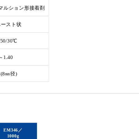
マルション形接着剤
ペースト状
50/30℃
～1.40
本(8㎜径)
EM346／
1000g