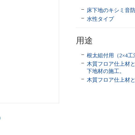
床下地のキシミ音
水性タイプ
用途
根太組付用（2×4工
木質フロア仕上材
下地材の施工。
木質フロア仕上材