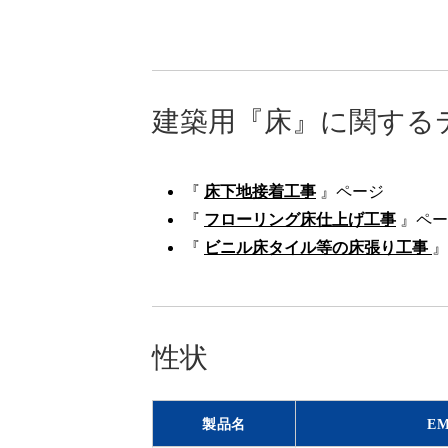
建築用『床』に関する
『
床下地接着工事
』ページ
『
フローリング床仕上げ工事
』ペー
『
ビニル床タイル等の床張り工事
』
性状
製品名
EM