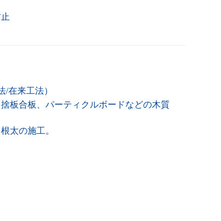
防止
法/在来工法）
と捨板合板、パーティクルボードなどの木質
と根太の施工。