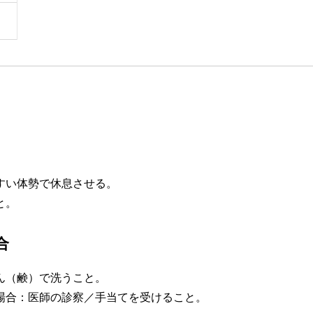
すい体勢で休息させる。
と。
合
ん（鹸）で洗うこと。
場合：医師の診察／手当てを受けること。