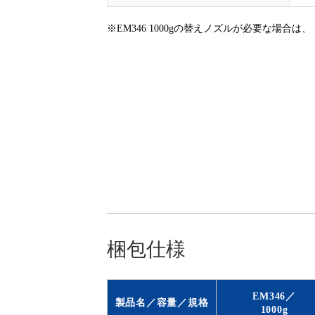
※EM346 1000gの替えノズルが必要な場合は、
梱包仕様
EM346／
製品名／容量／規格
1000g