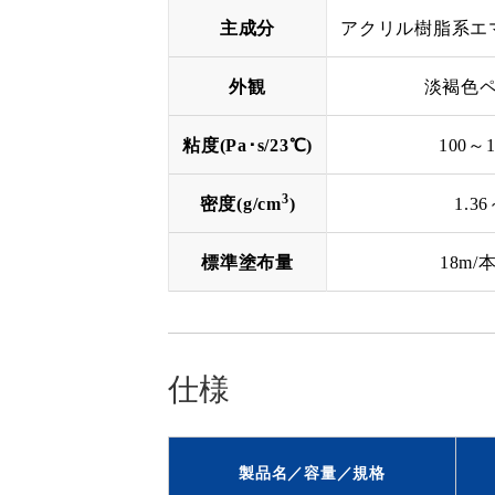
主成分
アクリル樹脂系エ
外観
淡褐色
粘度(Pa･s/23℃)
100～1
3
密度(g/cm
)
1.36
標準塗布量
18m/
仕様
製品名／容量／規格