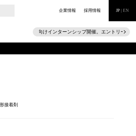
企業情報
採用情報
JP
|
EN
28新卒向けインターンシップ開催。エントリー受付中！
arrow_forward_ios
形接着剤