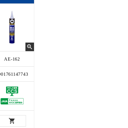
AE-162
901761147743