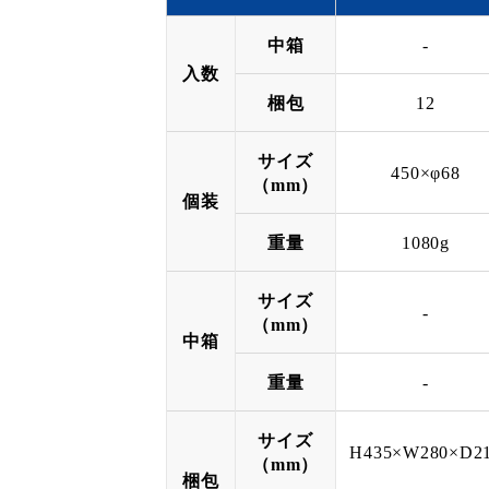
中箱
-
入数
梱包
12
サイズ
450×φ68
（mm）
個装
重量
1080g
サイズ
-
（mm）
中箱
重量
-
サイズ
H435×W280×D2
（mm）
梱包