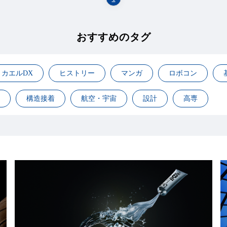
おすすめのタグ
カエルDX
ヒストリー
マンガ
ロボコン
構造接着
航空・宇宙
設計
高専