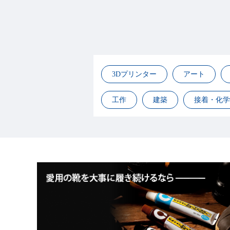
3Dプリンター
アート
工作
建築
接着・化学