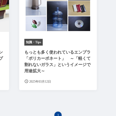
知識・Tips
ン
もっとも多く使われているエンプラ
プ
「ポリカーボネート」 ～「軽くて
割れないガラス」というイメージで
用途拡大～
2025年03月12日
1