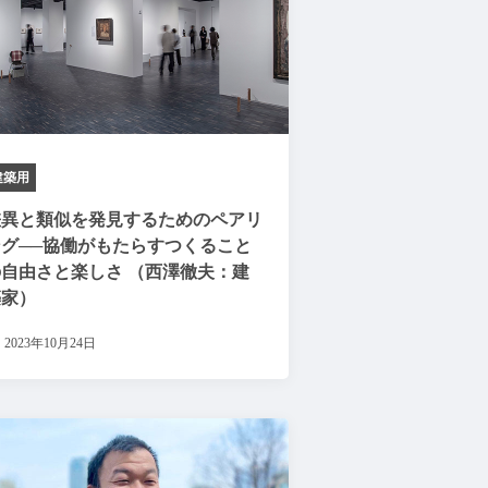
建築用
差異と類似を発見するためのペアリ
ング──協働がもたらすつくること
の自由さと楽しさ （西澤徹夫：建
築家）
2023年10月24日