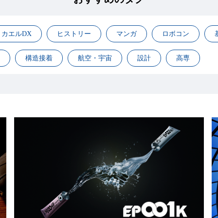
カエルDX
ヒストリー
マンガ
ロボコン
構造接着
航空・宇宙
設計
高専