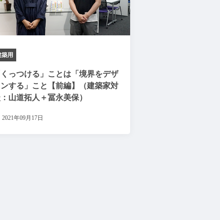
建築用
「くっつける」ことは「境界をデザ
インする」こと【前編】（建築家対
談：山道拓人＋冨永美保）
2021年09月17日