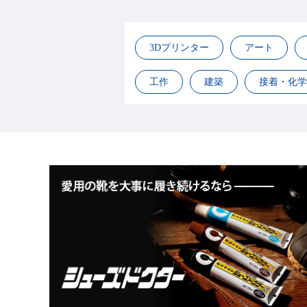
3Dプリンター
アート
工作
建築
接着・化学