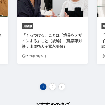
建築用
く
「くっつける」ことは「境界をデザ
）
インする」こと【後編】（建築家対
談：山道拓人＋冨永美保）
2021年09月22日
1
2
>
おすすめのタグ