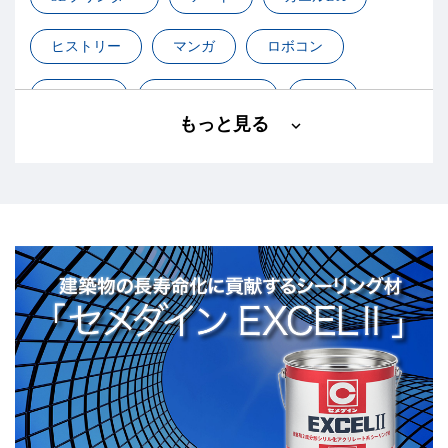
ヒストリー
マンガ
ロボコン
基礎知識
小学生ロボコン
工作
もっと見る
建築
接着・化学
構造接着
航空・宇宙
設計
高専