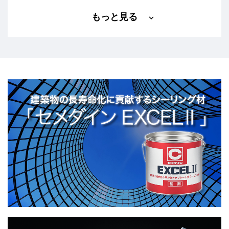
基礎知識
小学生ロボコン
工作
もっと見る
建築
接着・化学
構造接着
航空・宇宙
設計
高専