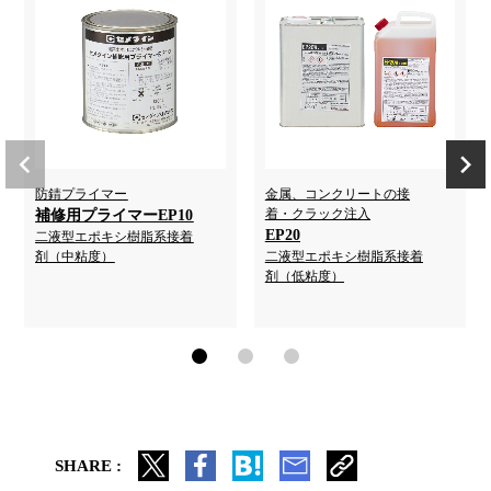
防錆プライマー
金属、コンクリートの接
着・クラック注入
補修用プライマーEP10
EP20
二液型エポキシ樹脂系接着
剤（中粘度）
二液型エポキシ樹脂系接着
剤（低粘度）
SHARE :