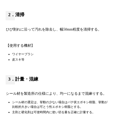
2．清掃
ひび割れに沿って汚れを除去し、幅50mm程度を清掃する。
【使用する機材】
ワイヤーブラシ
皮スキ等
3．計量・混練
シール材を製造所の仕様により、均一になるまで混練りする。
シール材の選定は、挙動の少ない場合はパテ状エポキシ樹脂、挙動が
比較的大きい場合は可とう性エポキシ樹脂とする。
主剤と硬化剤は可使時間内に使い切る量を正確に計量する。