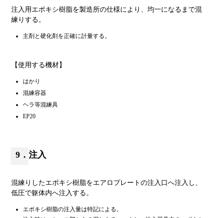
注入用エポキシ樹脂を製造所の仕様により、均一になるまで混
練りする。
主剤と硬化剤を正確に計量する。
【使用する機材】
はかり
混練容器
ヘラ等混練具
EP20
9．注入
混練りしたエポキシ樹脂をエアロプレートの注入口へ注入し、
低圧で躯体内へ注入する。
エポキシ樹脂の注入量は特記による。