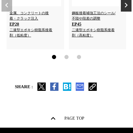
金属、コンクリートの接
鋼板接着補強工法のシール/
着・クラック注入
不陸や段差の調整
EP20
EP45
二液型エポキシ樹脂系接着
二液型エポキシ樹脂系接着
剤（低粘度）
剤（高粘度）
SHARE :
PAGE TOP