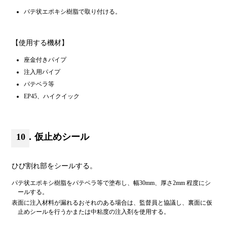
パテ状エポキシ樹脂で取り付ける。
【使用する機材】
座金付きパイプ
注入用パイプ
パテベラ等
EP45、ハイクイック
10．仮止めシール
ひび割れ部をシールする。
パテ状エポキシ樹脂をパテベラ等で塗布し、幅30mm、厚さ2mm 程度にシ
ールする。
表面に注入材料が漏れるおそれのある場合は、監督員と協議し、裏面に仮
止めシールを行うかまたは中粘度の注入剤を使用する。