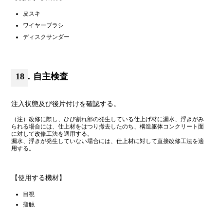
皮スキ
ワイヤーブラシ
ディスクサンダー
18．自主検査
注入状態及び後片付けを確認する。
（注）改修に際し、ひび割れ部の発生している仕上げ材に漏水、浮きがみ
られる場合には、仕上材をはつり撤去したのち、構造躯体コンクリート面
に対して改修工法を適用する。
漏水、浮きが発生していない場合には、仕上材に対して直接改修工法を適
用する。
【使用する機材】
目視
指触