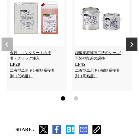
金属、コンクリートの接
鋼板接着補強工法のシール/
着・クラック注入
不陸や段差の調整
EP20
EP45
二液型エポキシ樹脂系接着
二液型エポキシ樹脂系接着
剤（低粘度）
剤（高粘度）
SHARE :