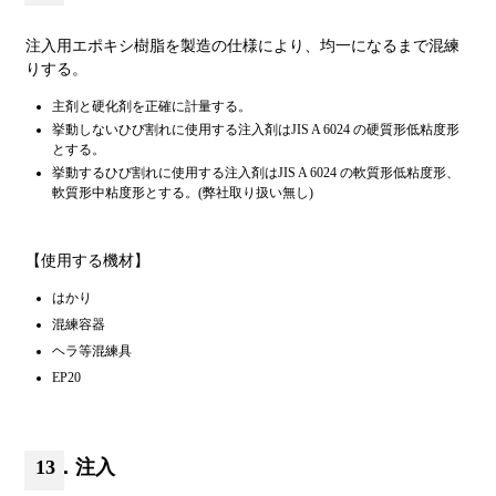
注入用エポキシ樹脂を製造の仕様により、均一になるまで混練
りする。
主剤と硬化剤を正確に計量する。
挙動しないひび割れに使用する注入剤はJIS A 6024 の硬質形低粘度形
とする。
挙動するひび割れに使用する注入剤はJIS A 6024 の軟質形低粘度形、
軟質形中粘度形とする。(弊社取り扱い無し)
【使用する機材】
はかり
混練容器
ヘラ等混練具
EP20
13．注入