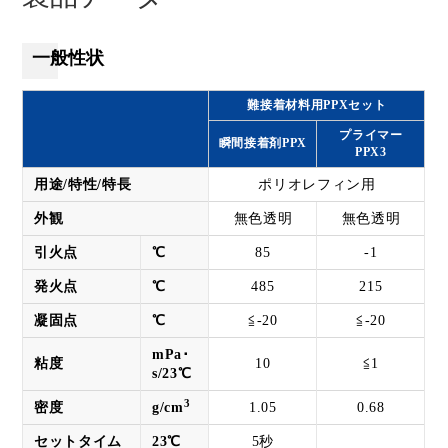
一般性状
難接着材料用PPXセット
プライマー
瞬間接着剤PPX
PPX3
用途/特性/特長
ポリオレフィン用
外観
無色透明
無色透明
引火点
℃
85
-1
発火点
℃
485
215
凝固点
℃
≦-20
≦-20
mPa･
粘度
10
≦1
s/23℃
3
密度
g/cm
1.05
0.68
セットタイム
23℃
5秒