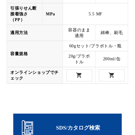
引張りせん断
接着強さ
MPa
5.5 MF
（PP）
容器のまま
適用方法
綿棒、刷毛
適用
60gセット/プラボトル・瓶
容量規格
20g/プラボ
200ml/缶
トル
オンラインショップでチ
ェック
SDS/カタログ検索