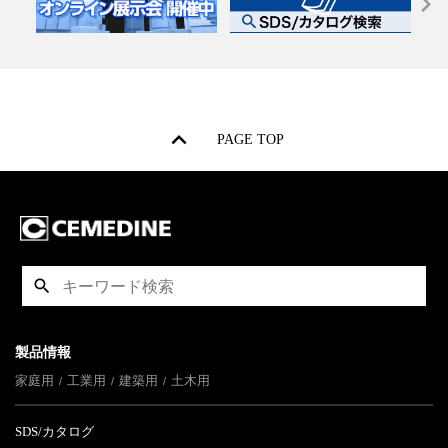
PAGE TOP
製品情報
家庭用
工業用
建築用
土木用
SDS/カタログ