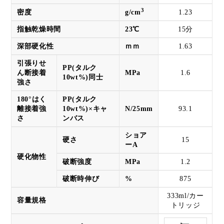
3
密度
g/cm
1.23
指触乾燥時間
23℃
15分
深部硬化性
ｍｍ
1.63
引張りせ
PP(タルク
ん断接着
MPa
1.6
10wt%)同士
強さ
180°はく
PP(タルク
離接着強
10wt%)×キャ
N/25mm
93.1
さ
ンバス
ショア
硬さ
15
ーA
硬化物性
破断強度
MPa
1.2
破断時伸び
%
875
333ml/カー
容量規格
トリッジ