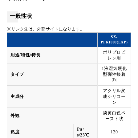
一般性状
※リンク先は、外部サイトになります。
SX-
PPK1000(EXP)
ポリプロピ
用途/特性/特長
レン用
1液湿気硬化
タイプ
型弾性接着
剤
アクリル変
主成分
成シリコー
ン
淡黄白色ペ
外観
ースト状
Pa･
粘度
120
s/23℃