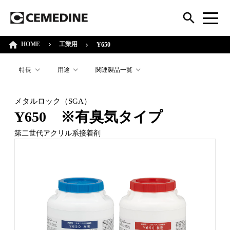
HOME
工業用
Y650
特長
用途
関連製品一覧
メタルロック（SGA）
Y650 ※有臭気タイプ
第二世代アクリル系接着剤