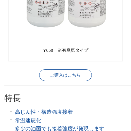
Y650 ※有臭気タイプ
ご購入はこちら
特長
高じん性・構造強度接着
常温速硬化
多少の油面でも接着強度が発現します