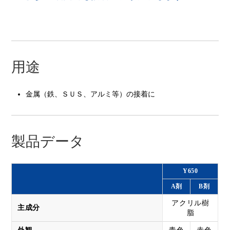
用途
金属（鉄、ＳＵＳ、アルミ等）の接着に
製品データ
Y650
A剤
B剤
アクリル樹
主成分
脂