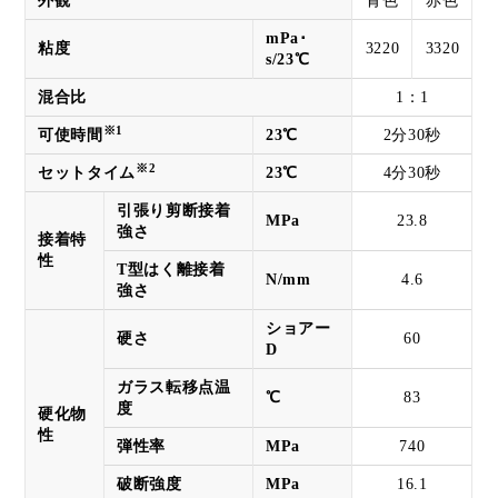
外観
青色
赤色
mPa･
粘度
3220
3320
s/23℃
混合比
1：1
※1
可使時間
23℃
2分30秒
※2
セットタイム
23℃
4分30秒
引張り剪断接着
MPa
23.8
強さ
接着特
性
T型はく離接着
N/mm
4.6
強さ
ショアー
硬さ
60
D
ガラス転移点温
℃
83
度
硬化物
性
弾性率
MPa
740
破断強度
MPa
16.1