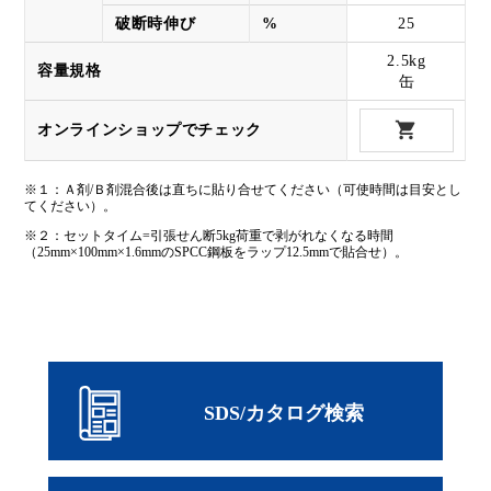
破断時伸び
%
25
2.5kg
容量規格
缶
オンラインショップでチェック
※１：Ａ剤/Ｂ剤混合後は直ちに貼り合せてください（可使時間は目安とし
てください）。
※２：セットタイム=引張せん断5kg荷重で剥がれなくなる時間
（25mm×100mm×1.6mmのSPCC鋼板をラップ12.5mmで貼合せ）。
SDS/カタログ検索