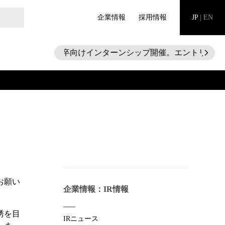
企業情報
採用情報
JP
|
EN
28新卒向けインターンシップ開催。エントリー受
arrow_forward_ios
お願い
企業情報：IR情報
誘を目
IRニュース