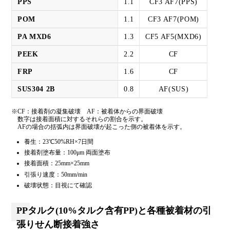
PPS
1.1
CF3 AF7(PPS)
POM
1.1
CF3 AF7(POM)
PA MXD6
1.3
CF5 AF5(MXD6)
PEEK
2.2
CF
FRP
1.6
CF
SUS304 2B
0.8
AF(SUS)
※CF：接着剤の凝集破壊 AF：被着体からの界面破壊
数字は接着面積に対するそれらの割合を示す。
AFの場合の括弧内は界面破壊が起こった側の被着体を示す。
養生：23℃50%RH×7日間
接着剤塗布量：100μm 両面塗布
接着面積：25mm×25mm
引張り速度：50mm/min
破壊状態：目視にて確認
PPタルク(10%タルク含有PP)と各種被着材の引
張りせん断接着強さ