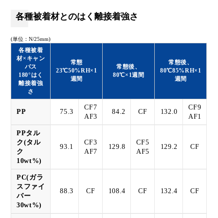
各種被着材とのはく離接着強さ
(単位：N/25mm)
各種被着
材×キャン
常態
常態後、
バス
常態後、
23℃50%RH×1
80℃85%RH×1
180°はく
80℃×1週間
週間
週間
離接着強
さ
CF7
CF9
PP
75.3
84.2
CF
132.0
AF3
AF1
PPタル
ク(タル
CF3
CF5
93.1
129.8
129.2
CF
ク
AF7
AF5
10wt%)
PC(ガラ
スファイ
88.3
CF
108.4
CF
132.4
CF
バー
30wt%)