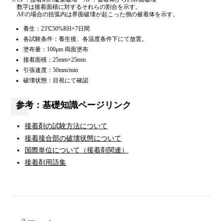
数字は接着面積に対するそれらの割合を示す。
AFの場合の括弧内は界面破壊が起こった側の被着体を示す。
養生：23℃50%RH×7日間
各試験条件：養生後、各温度条件下にて放置。
塗布量：100μm 両面塗布
接着面積：25mm×25mm
引張速度：50mm/min
破壊状態：目視にて確認
参考：基礎知識ページリンク
接着剤の試験方法について
接着接合部の破壊状態について
国際単位について（接着剤関連）
接着剤用語集