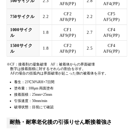
500サイクル
2.3
2.8
AF8(PP)
AF4(PP)
CF2
CF5
750サイクル
2.2
2.2
AF8(PP)
AF5(PP)
1000サイク
CF1
CF4
1.8
2.7
ル
AF9(PP)
AF6(PP)
1500サイク
CF2
CF4
1.8
2.5
ル
AF8(PP)
AF6(PP)
※CF：接着剤の凝集破壊 AF：被着体からの界面破壊
数字は接着面積に対するそれらの割合を示す。
AFの場合の括弧内は界面破壊が起こった側の被着体を示す。
養生：23℃50%RH×7日間
塗布量：100μm 両面塗布
接着面積：25mm×25mm
引張速度：50mm/min
破壊状態：目視にて確認
耐熱・耐寒老化後の引張りせん断接着強さ