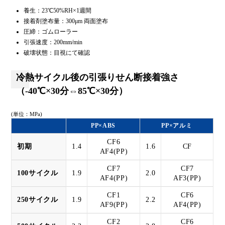
養生：23℃50%RH×1週間
接着剤塗布量：300μm 両面塗布
圧締：ゴムローラー
引張速度：200mm/min
破壊状態：目視にて確認
冷熱サイクル後の引張りせん断接着強さ
（-40℃×30分⇔85℃×30分）
(単位：MPa)
PP×ABS
PP×アルミ
CF6
初期
1.4
1.6
CF
AF4(PP)
CF7
CF7
100サイクル
1.9
2.0
AF4(PP)
AF3(PP)
CF1
CF6
250サイクル
1.9
2.2
AF9(PP)
AF4(PP)
CF2
CF6