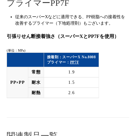
プライマーPP7F
従来のスーパーXなどに適用できる、
PP樹脂への接着性を
改善するプライマー（下地処理剤）もございます。
引張りせん断接着強さ（スーパーXとPP7Fを使用）
(単位：MPa)
接着剤：スーパーX No.8008
プライマー：
PP7F
常態
1.9
PP×PP
耐水
1.5
耐熱
2.6
関連製品一覧