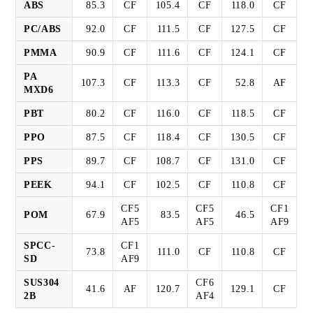
ABS
85.3
CF
105.4
CF
118.0
CF
PC/ABS
92.0
CF
111.5
CF
127.5
CF
PMMA
90.9
CF
111.6
CF
124.1
CF
PA
107.3
CF
113.3
CF
52.8
AF
MXD6
PBT
80.2
CF
116.0
CF
118.5
CF
PPO
87.5
CF
118.4
CF
130.5
CF
PPS
89.7
CF
108.7
CF
131.0
CF
PEEK
94.1
CF
102.5
CF
110.8
CF
CF5
CF5
CF1
POM
67.9
83.5
46.5
AF5
AF5
AF9
SPCC-
CF1
73.8
111.0
CF
110.8
CF
SD
AF9
SUS304
CF6
41.6
AF
120.7
129.1
CF
2B
AF4