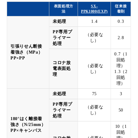
表面処理方
SX-
従来接
法
PPK1000(EXP)
着剤
未処理
1.4
0.3
PP専用プ
（必要な
ライマー
2.8
し）
処理
引張りせん断接
着強さ（MPa）
0.7（1
PP×PP
回処
コロナ放
（必要な
理）
電表面処
し）
1.3（2
理
回処
理）
未処理
75
3
PP専用プ
（必要な
ライマー
50
し）
処理
180°はく離接着
強さ（N/25mm）
10（1
PP×キャンバス
回処