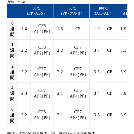
(単位：MPa)
-35℃
-35℃
100℃
120
（PP×ABS）
（PP×アルミ）
（AL×AL）
（AL×
0
CF6
週
1.4
1.6
CF
1.9
CF
1.9
AF4(PP)
間
1
CF8
CF7
週
2.2
2.2
3.7
CF
3.3
AF2(PP)
AF3(PP)
間
2
CF7
CF7
週
2.2
2.2
3.5
CF
3.9
AF3(PP)
AF3(PP)
間
4
CF7
CF6
週
2.3
2.1
3.4
CF
3.9
AF3(PP)
AF4(PP)
間
8
CF8
CF7
週
2.2
2.1
3.5
CF
3.9
AF2(PP)
AF3(PP)
間
※CF：接着剤の凝集破壊 AF：被着体からの界面破壊