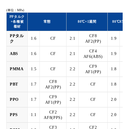
(単位：MPa)
PPタルク
×各種被
常態
80℃×1週間
80℃85%
着材
PPタル
CF8
1.6
CF
2.1
1.9
ク
AF2(PP)
CF4
ABS
1.6
CF
2.1
1.9
AF6(ABS)
CF9
PMMA
1.5
CF
2.2
1.8
AF1(PP)
CF8
PBT
1.7
2.2
CF
1.8
AF2(PP)
CF9
PPO
1.7
2.2
CF
2.0
AF1(PP)
CF2
PPS
1.1
2.2
CF
2.0
AF8(PPS)
CF3
CF2