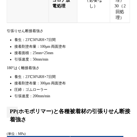
コロナ放
（必要な
理）
電処理
し）
30（2
回処
理）
引張りせん断接着強さ
養生：23℃50%RH×7日間
接着剤塗布量：100μm 両面塗布
接着面積：25mm×25mm
引張速度：50mm/min
180°はく離接着強さ
養生：23℃50%RH×7日間
接着剤塗布量：300μm 両面塗布
圧締：ゴムローラー
引張速度：200mm/min
PP(ホモポリマー)と各種被着材の引張りせん断接
着強さ
(単位：MPa)