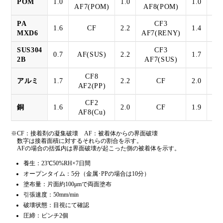
POM
1.0
1.0
1.0
AF7(POM)
AF8(POM)
A
PA
CF3
1.6
CF
2.2
1.4
MXD6
AF7(RENY)
AF
SUS304
CF3
0.7
AF(SUS)
2.2
1.7
2B
AF7(SUS)
A
CF8
アルミ
1.7
2.2
CF
2.0
AF2(PP)
CF2
銅
1.6
2.0
CF
1.9
AF8(Cu)
※CF：接着剤の凝集破壊 AF：被着体からの界面破壊
数字は接着面積に対するそれらの割合を示す。
AFの場合の括弧内は界面破壊が起こった側の被着体を示す。
養生：23℃50%RH×7日間
オープンタイム：5分（金属･PPの場合は10分）
塗布量：片面約100μmで両面塗布
引張速度：50mm/min
破壊状態：目視にて確認
圧締：ピンチ2個