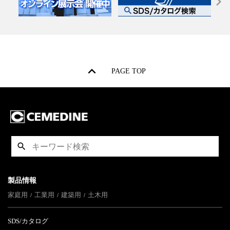
PAGE TOP
製品情報
家庭用
工業用
建築用
土木用
SDS/カタログ