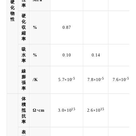
硬
率
化
物
硬
性
化
収
%
0.87
縮
率
吸
水
%
0.10
0.14
率
線
膨
-5
-5
-5
/K
5.7×10
7.8×10
7.6×10
張
率
体
積
15
15
抵
Ω･cm
3.0×10
2.6×10
抗
率
表