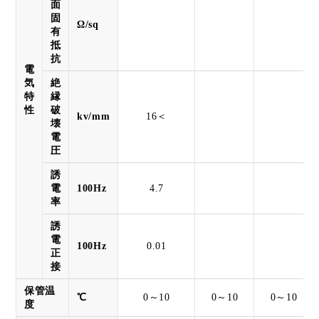
面
固
Ω/sq
有
抵
抗
電
気
絶
特
縁
性
破
kv/mm
16＜
壊
電
圧
誘
電
100Hz
4.7
率
誘
電
100Hz
0.01
正
接
保管温
℃
0～10
0～10
0～10
度