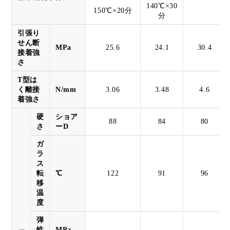
140℃×30
150℃×20分
分
引張り
せん断
MPa
25.6
24.1
30.4
接着強
さ
T型は
く離接
N/mm
3.06
3.48
4.6
着強さ
硬
ショア
88
84
80
さ
ーD
ガ
ラ
ス
転
℃
122
91
96
移
温
度
弾
性
MPa