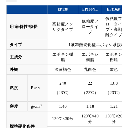
EP138
EP106NL
EP116新
低粘度フ
低粘度フ
高粘度ノン
ロータイ
用途/特性/特長
ロータイ
サグタイプ
プ・高剥
プ
離タイプ
タイプ
1液加熱硬化型エポキシ系接着
エポキシ樹
エポキシ
エポキシ
主成分
脂
樹脂
樹脂
外観
淡黄褐色
乳白色
灰色
240
22
13.8
粘度
Pa･s
（23℃）
（23℃）
（23℃）
3
密度
g/cm
1.40
1.18
1.21
120℃×40
150℃×20
120℃×30分
分
分
標準硬化条件