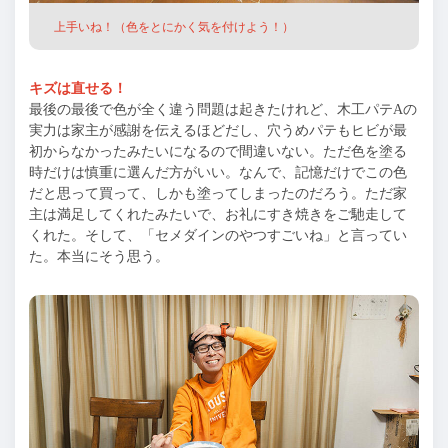
上手いね！（色をとにかく気を付けよう！）
キズは直せる！
最後の最後で色が全く違う問題は起きたけれど、木工パテAの
実力は家主が感謝を伝えるほどだし、穴うめパテもヒビが最
初からなかったみたいになるので間違いない。ただ色を塗る
時だけは慎重に選んだ方がいい。なんで、記憶だけでこの色
だと思って買って、しかも塗ってしまったのだろう。ただ家
主は満足してくれたみたいで、お礼にすき焼きをご馳走して
くれた。そして、「セメダインのやつすごいね」と言ってい
た。本当にそう思う。