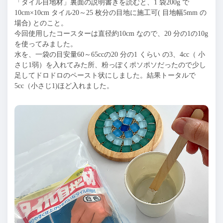
「タイル目地材」裏面の説明書きを読むと、1 袋200g で
10cm×10cm タイル20～25 枚分の目地に施工可( 目地幅5mm の
場合) とのこと。
今回使用したコースターは直径約10cm なので、20 分の1の10g
を使ってみました。
水を、一袋の目安量60～65ccの20 分の1 くらい の3、4cc（ 小
さじ1弱）を入れてみた所、粉っぽくポソポソだったので少し
足してドロドロのペースト状にしました。結果トータルで
5cc（小さじ1)ほど入れました。