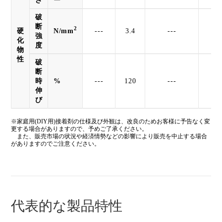
さ
ー
破
断
2
硬
N/mm
---
3.4
---
強
化
度
物
性
破
断
時
%
---
120
---
伸
び
※家庭用(DIY用)接着剤の仕様及び外観は、改良のためお客様に予告なく変
更する場合がありますので、予めご了承ください。
また、販売市場の状況や経済情勢などの影響により販売を中止する場合
がありますのでご注意ください。
代表的な製品特性