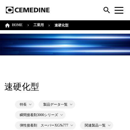
HOME
工業用
速硬化型
速硬化型
特長
製品データ一覧
瞬間接着剤3000シリーズ
弾性接着剤 スーパーXG№777
関連製品一覧