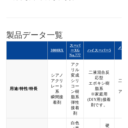
製品データ一覧
スーパ
メタ
3000RX
ーXG
ハイスーパー5
Y
No.777
アク
リル
二液混合反
シアノ
変成
応型
アクリ
シリ
二液
エポキシ樹
レート
コー
用途/特性/特長
脂系
系
ン樹
アク
※家庭用
瞬間接
脂系
(DIY用)接着
着剤
弾性
剤です。
接着
剤
白色
硬