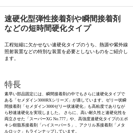
速硬化型弾性接着剤や瞬間接着剤
などの短時間硬化タイプ
工程短縮に欠かせない速硬化タイプのうち、熱源や紫外線
照射装置などの特別な装置を必要としないものをご紹介し
ます。
特長
素早い部品固定には、瞬間接着剤の中でもさらに速硬化タイプで
ある「セメダイン3000RXシリーズ」が適しています。ゼリー状瞬
間接着剤「セメダイン3000ゼリー状速硬化」も高粘度でありなが
ら秒速速硬化を実現しました。 さらに、高い耐久性と速硬化性を
両立させた「スーパーXG No.777」や、高強度速硬化タイプのエポ
キシ樹脂系接着剤「ハイスーパー５」、アクリル系接着剤「メタ
ルロック」もラインナップしています。