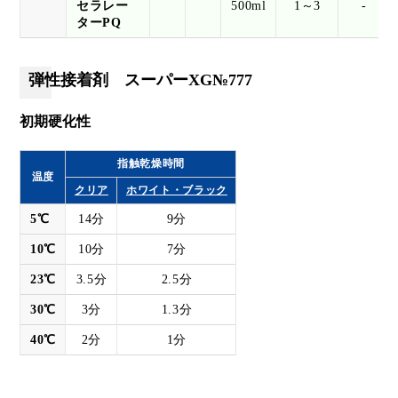
セラレー
500ml
1～3
-
ターPQ
弾性接着剤 スーパーXG№777
初期硬化性
指触乾燥時間
温度
クリア
ホワイト・ブラック
5℃
14分
9分
10℃
10分
7分
23℃
3.5分
2.5分
30℃
3分
1.3分
40℃
2分
1分