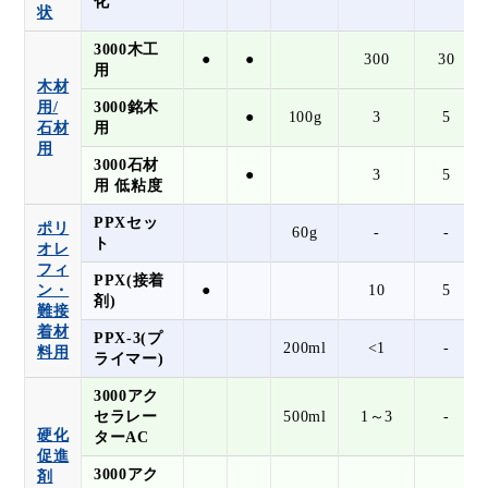
化
状
3000木工
●
●
300
30
用
木材
用/
3000銘木
●
100g
3
5
石材
用
用
3000石材
●
3
5
用 低粘度
PPXセッ
ポリ
60g
-
-
ト
オレ
フィ
PPX(接着
ン・
●
10
5
剤)
難接
着材
PPX-3(プ
200ml
<1
-
料用
ライマー)
3000アク
セラレー
500ml
1～3
-
硬化
ターAC
促進
3000アク
剤