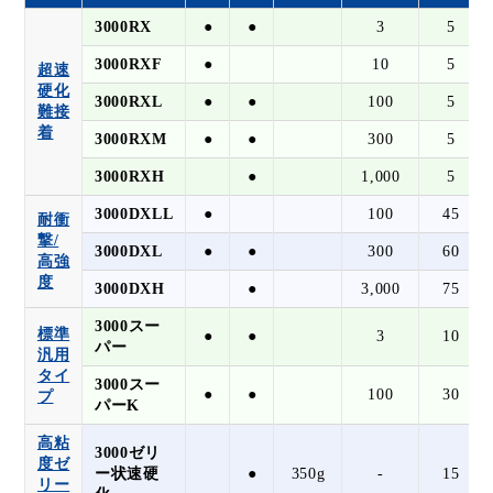
3000RX
●
●
3
5
3000RXF
●
10
5
超速
硬化
3000RXL
●
●
100
5
難接
着
3000RXM
●
●
300
5
3000RXH
●
1,000
5
3000DXLL
●
100
45
耐衝
撃/
3000DXL
●
●
300
60
高強
度
3000DXH
●
3,000
75
3000スー
標準
●
●
3
10
パー
汎用
タイ
3000スー
●
●
100
30
プ
パーK
高粘
3000ゼリ
度ゼ
ー状速硬
●
350g
-
15
リー