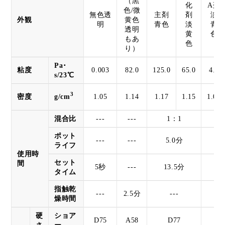
（黒
化
A剤
色/微
無色透
主剤
剤
淡
外観
黄色
明
青色
淡
青
透明
黄
色
もあ
色
り）
Pa･
粘度
0.003
82.0
125.0
65.0
4.0
s/23℃
3
密度
g/cm
1.05
1.14
1.17
1.15
1.00
混合比
---
---
1：1
1
ポット
---
---
5.0分
0
ライフ
使用時
セット
間
5秒
---
13.5分
3
タイム
指触乾
---
2.5分
---
燥時間
硬
ショア
D75
A58
D77
D