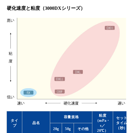
硬化速度と粘度（3000DXシリーズ）
粘度
容量規格
セット
タイ
（mPa・
品名
タイム
プ
s／
（秒）
20g
50g
その他
20℃）