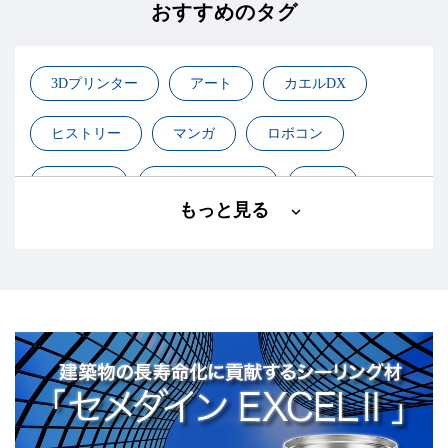
おすすめのタグ
3Dプリンター
アート
カエルDX
ヒストリー
マンガ
ロボコン
基礎知識
小学生ロボコン
工作
もっと見る
建築
接着・化学
構造接着
航空・宇宙
設計
高専