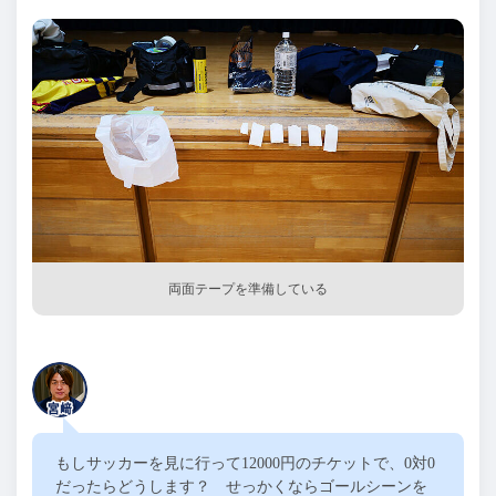
両面テープを準備している
もしサッカーを見に行って
12000
円のチケットで、
0
対
0
だったらどうします？ せっかくならゴールシーンを