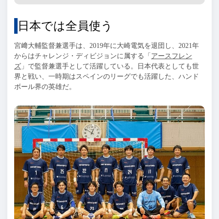
日本では全員使う
宮﨑大輔監督兼選手は、
2019
年に大崎電気を退団し、
2021
年
からはチャレンジ・ディビジョンに属する「
アースフレン
ズ
」で監督兼選手として活躍している。日本代表としても世
界と戦い、一時期はスペインのリーグでも活躍した、ハンド
ボール界の英雄だ。