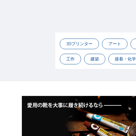
3Dプリンター
アート
工作
建築
接着・化学