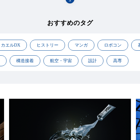
おすすめのタグ
カエルDX
ヒストリー
マンガ
ロボコン
構造接着
航空・宇宙
設計
高専