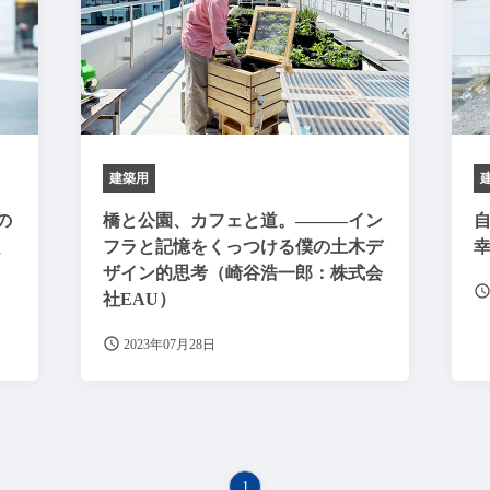
建築用
の
橋と公園、カフェと道。———イン
、
フラと記憶をくっつける僕の土木デ
ザイン的思考（崎谷浩一郎：株式会
社EAU）
2023年07月28日
1