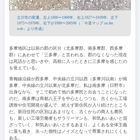
立川市の変遷。左上1896〜1909年、右上1927〜1939年、左下
1975〜1978年、右下が1998〜2005年（「今昔マップ on the
web」より作成）
多摩地区は以前の郡の区分（北多摩郡、南多摩郡、西多摩
郡）にあわせて「三多摩」と言われる。郡のなくなった現在
は死語かと思いきや、高校に入ったときに三多摩を感じたの
を覚えている。
青梅線沿線が西多摩、中央線の立川以西（多摩川以南）が南
多摩、中央線の立川以東が北多摩だ。私は南多摩（日野市）
出身ながら、そこで初めて他の多摩民と出会うことになった
のだ。南多摩は商都八王子を中心としつつも、古くから工場
誘致や住宅開発が盛んで、絶えず新住民が入り続けたところ
だ。新旧住民の区別はあまりなく、古くからの商人も農民
も、新しい工場労働者もサラリーマンも、和気あいあいと混
ざっていく。和気あいあいとするあまり、よくある全体主義
に落ち着き、尖った個性はノイズとなって尊重されにくくも
ある。