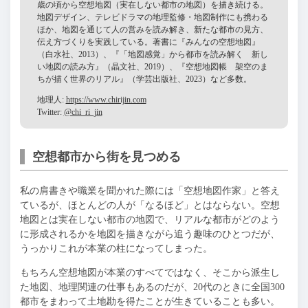
歳の頃から空想地図（実在しない都市の地図）を描き続ける。
地図デザイン、テレビドラマの地理監修・地図制作にも携わる
ほか、地図を通じて人の営みを読み解き、新たな都市の見方、
伝え方づくりを実践している。著書に『みんなの空想地図』
（白水社、2013）、『「地図感覚」から都市を読み解く 新し
い地図の読み方』（晶文社、2019）、『空想地図帳 架空のま
ちが描く世界のリアル』（学芸出版社、2023）など多数。
地理人:
https://www.chirijin.com
Twitter:
@chi_ri_jin
空想都市から街を見つめる
私の肩書きや職業を聞かれた際には「空想地図作家」と答え
ているが、ほとんどの人が「なるほど」とはならない。空想
地図とは実在しない都市の地図で、リアルな都市がどのよう
に形成されるかを地図を描きながら追う趣味のひとつだが、
うっかりこれが本業の柱になってしまった。
もちろん空想地図が本業のすべてではなく、そこから派生し
た地図、地理関連の仕事もあるのだが、20代のときに全国300
都市をまわって土地勘を得たことが生きていることも多い。