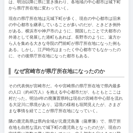
は、明治以降に県に置き換わり、各地域の中心都市は城下町
から県庁所在地に変わっていく。
現在の県庁所在地は元城下町が多く、現在の中心都市は旧来
の中心都市を継承していることが多いのだが、ときどき例外
がある。横浜市や神戸市のように、開国したことで大都市の
外港として発展した港町もあれば、長野市のように、遠方か
ら人を集める大きな寺院の門前町が県庁所在地になった例も
ある。しかし、江戸時代はまったく中心都市でもなかったの
に、その後県庁所在地になった都市もある。
なぜ宮崎市が県庁所在地になったのか
その代表例が宮崎市だ。今や宮崎県の県庁所在地で県内最多
の人口（約40万人）を抱える中心都市だが、もともとここは
村だった。明治4年の廃藩置県時は現在の宮崎市中心部を流れ
る大淀川に県境があり、辺境の様相も垣間見えたが、さまざ
まな事情を経てここが県庁所在地になっていく。
隣の鹿児島県は県内全域が元鹿児島藩（薩摩藩）で、県庁所
在地も自然な流れで城下町の鹿児島となったのだが、現在の