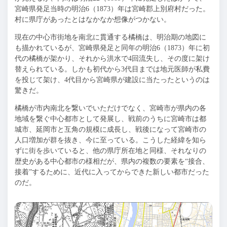
宮崎県発足当時の明治6（1873）年は宮崎郡上別府村だった。
村に県庁があったとはなかなか想像がつかない。
現在の中心市街地を南北に貫通する橘橋は、明治期の地図に
も描かれているが、宮崎県発足と同年の明治6（1873）年に初
代の橘橋が架かり、それから洪水で4回流失し、その度に架け
替えられている。しかも初代から3代目までは地元医師が私費
を投じて架け、4代目から宮崎県が建設に当たったというのは
驚きだ。
橘橋が市内南北を繋いでいただけでなく、宮崎市が県内の各
地域を繋ぐ中心都市として発展し、戦前のうちに宮崎市は都
城市、延岡市と互角の規模に成長し、戦後になって宮崎市の
人口増加が群を抜き、今に至っている。こうした経緯を知ら
ずに街を歩いていると、他の県庁所在地と同様、それなりの
歴史がある中心都市の様相だが、県内の複数の要素を“接合、
接着”するために、近代に入ってからできた新しい都市だった
のだ。