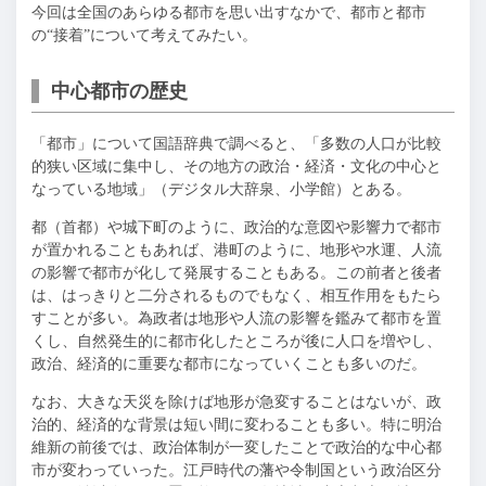
今回は全国のあらゆる都市を思い出すなかで、都市と都市
の“接着”について考えてみたい。
中心都市の歴史
「都市」について国語辞典で調べると、「多数の人口が比較
的狭い区域に集中し、その地方の政治・経済・文化の中心と
なっている地域」（デジタル大辞泉、小学館）とある。
都（首都）や城下町のように、政治的な意図や影響力で都市
が置かれることもあれば、港町のように、地形や水運、人流
の影響で都市が化して発展することもある。この前者と後者
は、はっきりと二分されるものでもなく、相互作用をもたら
すことが多い。為政者は地形や人流の影響を鑑みて都市を置
くし、自然発生的に都市化したところが後に人口を増やし、
政治、経済的に重要な都市になっていくことも多いのだ。
なお、大きな天災を除けば地形が急変することはないが、政
治的、経済的な背景は短い間に変わることも多い。特に明治
維新の前後では、政治体制が一変したことで政治的な中心都
市が変わっていった。江戸時代の藩や令制国という政治区分