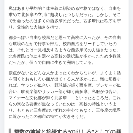
私はあまり平均的全体主義に馴染める性格ではなく、自由を
求めて北多摩の立川に越境したつもりだった。しかし、そこ
で出会ったのは多くの西多摩民だった。西多摩民は秩序を守
り、父性的な力強さを持つ。
都会っぽい自由な校風だと思って高校に入ったが、その自由
な環境のなかで行事や部活、校内自治をリードしていたの
は、それとは一見相反するような西多摩民の力強さだった。
北多摩民は他にも選べる高校の選択肢が多かったため少数派
だったが、個々で自由に生きて完結している。
接点がないとどんな人かまったくわからないが、よくよく話
を聞くとおもしろい面が出てくる人が多かった。雑に形容す
れば、学ランが似合い、野球部が輝く西多摩、ブレザーが似
合い、吹奏楽部やサッカー部が輝く南多摩、私服が似合い、
マイナーな文化部が輝く北多摩……といったところだ。これ
らの異なる要素が重なっていたのは、高校の特性というよ
り、もともと三多摩のいずれの中心でもなく、三多摩の境界
に近かったこの都市の特性が大きそうだ。
複数の地域と接続する“のりしろ”としての都