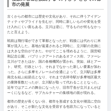
市の発展
古くからの都市には歴史や文化があり、それに伴うアイデン
ティティやプライドを生むが、同時に新しいものや変化を受
け入れにくい面もある。立川は逆に、守るものが何もなかっ
たと言えよう。
戦前は飛行場ができて軍都となったが、戦後には代わりに米
軍が流入した。基地が返還されると同時に、立川駅の北側に
は大きな空白ができた。やがてここを埋めるように、国営昭
和記念公園、パブリックアートのあるオフィス街、ファーレ
立川ができたほか、国の各種機関が置かれ、突如、緑とアー
ト、研究、行政という、それまでなかった新しい要素が加わ
った。さらに多摩モノレールの全通によって、立川駅は多摩
南北を結ぶ結節点となり、それまで吉祥寺駅が多摩地区最大
の乗降客数だったが、立川駅が取って代わることとなった。
近年ではアニメの舞台になったり、旧市庁舎が立川まんがぱ
ーくになるなど、サブカルチャーの集積地の面が現れる。
都市の歴史が長くない分、都市を形成する文化や潮流に空白
があり、そこが新たな文化を受容する包容力になっていると