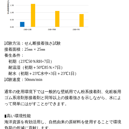
試験方法：せん断接着強さ試験
接着面積：25㎜ × 25㎜
養生条件：
初期（23℃50％RH×7日）
耐温湿（初期＋50℃85％×7日）
耐水（初期＋23℃水中×3日＋23℃1日）
試験速度：50mm/min
通常の使用環境下では一般的な壁紙用でん粉系接着剤、化粧板用
ゴム系溶剤形接着剤と同等以上の接着強さを示しながら、水によ
って簡単にはがすことができます。
▮高い環境性能
海洋資源を有効活用し、自然由来の原材料を使用することで環境
負荷の低減に貢献します。