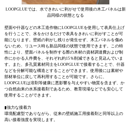
LOOPGLUEでは、水できれいに剥がせて使用後の木工パネルは新
品同様の状態となる
壁面や什器などの木工造作物にLOOPGLUEを使用して表具仕上げ
を行うことで、水をかけるだけで表具をきれいに剥がすことが可
能になります。壁紙の剥がし残りが発生せず、木工パネルを傷め
ないため、リユース時も新品同様の状態で使用できます。この特
性により、壁面パネルを制作する際の木材の資材調達費および制
作にかかる人件費を、それぞれ約15％削減できると見込んでいま
す。また、多孔質素材同士をLOOPGLUEで接着することで、什器
などを分解可能な構造とすることができます。使用後には素材や
部材単位に戻して再利用することが可能です。さらに、
LOOPGLUEは溶剤等健康に悪影響を与えやすい物質を含まず、か
つ自然由来の水系接着剤であるため、教育現場などでも安心して
使用することができます。
▮強力な接着力
環境配慮型でありながら、従来の壁紙施工用接着剤と同等以上の
高い接着強度を実現します。