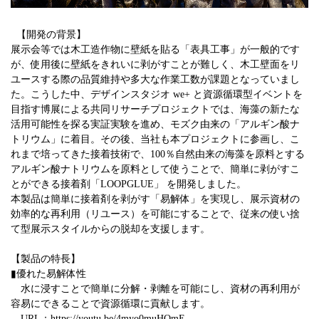
【開発の背景】
展示会等では木工造作物に壁紙を貼る「表具工事」が一般的です
が、使用後に壁紙をきれいに剥がすことが難しく、木工壁面をリ
ユースする際の品質維持や多大な作業工数が課題となっていまし
た。こうした中、デザインスタジオ we+ と資源循環型イベントを
目指す博展による共同リサーチプロジェクトでは、海藻の新たな
活用可能性を探る実証実験を進め、モズク由来の「アルギン酸ナ
トリウム」に着目。その後、当社も本プロジェクトに参画し、こ
れまで培ってきた接着技術で、100％自然由来の海藻を原料とする
アルギン酸ナトリウムを原料として使うことで、簡単に剥がすこ
とができる接着剤「LOOPGLUE」 を開発しました。
本製品は簡単に接着剤を剥がす「易解体」を実現し、展示資材の
効率的な再利用（リユース）を可能にすることで、従来の使い捨
て型展示スタイルからの脱却を支援します。
【製品の特長】
▮優れた易解体性
水に浸すことで簡単に分解・剥離を可能にし、資材の再利用が
容易にできることで資源循環に貢献します。
URL：
https://youtu.be/4myo0muHQmE