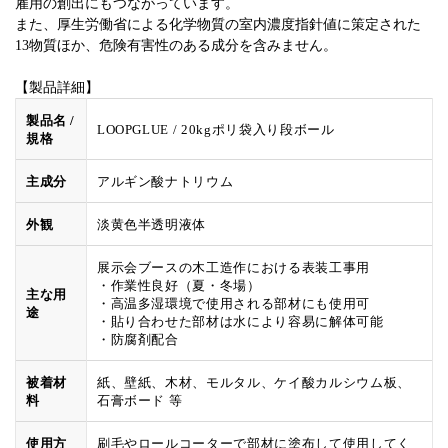
雇用の創出にもつながっています。
また、厚生労働省による化学物質の室内濃度指針値に策定された
13物質ほか、危険有害性のある成分を含みません。
【製品詳細】
製品名 /
LOOPGLUE / 20kgポリ袋入り段ボール
規格
主成分
アルギン酸ナトリウム
外観
淡黄色半透明液体
展示会ブースの木工造作における表装工事用
・作業性良好（夏・冬場）
主な用
・高温多湿環境で使用される部材にも使用可
途
・貼り合わせた部材は水により容易に解体可能
・防腐剤配合
被着材
紙、壁紙、木材、モルタル、ケイ酸カルシウム板、
料
石膏ボード 等
使用方
刷毛やロールコーターで部材に塗布して使用してく