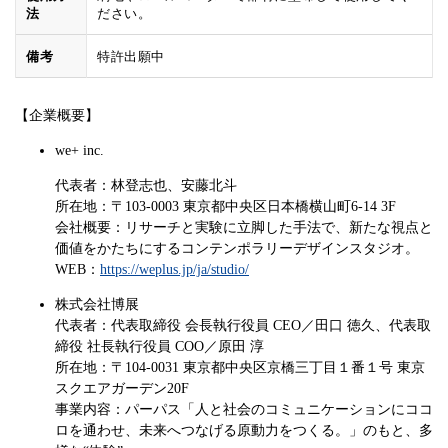
法
ださい。
備考
特許出願中
【企業概要】
we+ inc.
代表者：林登志也、安藤北斗
所在地：〒103-0003 東京都中央区日本橋横山町6-14 3F
会社概要：リサーチと実験に立脚した手法で、新たな視点と
価値をかたちにするコンテンポラリーデザインスタジオ。
WEB：
https://weplus.jp/ja/studio/
株式会社博展
代表者：代表取締役 会長執行役員 CEO／田口 徳久、代表取
締役 社長執行役員 COO／原田 淳
所在地：〒104-0031 東京都中央区京橋三丁目１番１号 東京
スクエアガーデン20F
事業内容：パーパス「人と社会のコミュニケーションにココ
ロを通わせ、未来へつなげる原動力をつくる。」のもと、多