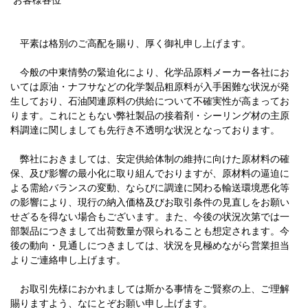
お客様各位
平素は格別のご高配を賜り、厚く御礼申し上げます。
今般の中東情勢の緊迫化により、化学品原料メーカー各社にお
いては原油・ナフサなどの化学製品粗原料が入手困難な状況が発
生しており、石油関連原料の供給について不確実性が高まってお
ります。これにともない弊社製品の接着剤・シーリング材の主原
料調達に関しましても先行き不透明な状況となっております。
弊社におきましては、安定供給体制の維持に向けた原材料の確
保、及び影響の最小化に取り組んでおりますが、原材料の逼迫に
よる需給バランスの変動、ならびに調達に関わる輸送環境悪化等
の影響により、現行の納入価格及びお取引条件の見直しをお願い
せざるを得ない場合もございます。また、今後の状況次第では一
部製品につきまして出荷数量が限られることも想定されます。今
後の動向・見通しにつきましては、状況を見極めながら営業担当
よりご連絡申し上げます。
お取引先様におかれましては斯かる事情をご賢察の上、ご理解
賜りますよう、なにとぞお願い申し上げます。