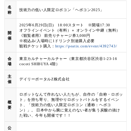
名
技術力の低い人限定ロボコン「ヘボコン2025」
称
2025年6月29日(日) 18:00スタート ※開場17:30
オフラインイベント（有料）＋ オンライン中継（無料）
開
《観覧者用》 前売りチャージ券3,000円
催
※税込み/入場時に1ドリンク別途購入必要
観戦チケット購入：
https://peatix.com/event/4392743/
会
東京カルチャーカルチャー（東京都渋谷区渋谷1-23-16
場
cocoti SHIBUYA 4階）
主
デイリーポータルZ株式会社
催
ロボットなんて作れない人たちが、自作の「自称・ロボッ
ト」を持ち寄り、無理やりロボットバトルをするイベン
概
ト、「技術力の低い人限定ロボコン（通称：ヘボコ
要
ン）」。 日本中から腕に覚えのない者が集う炭酸の抜け
た戦い、今年も開催です！！
公