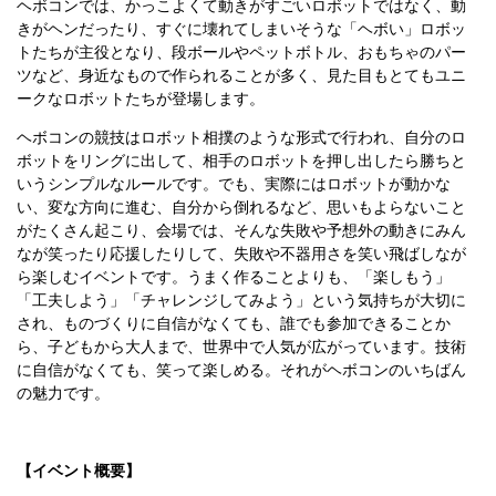
ヘボコンでは、かっこよくて動きがすごいロボットではなく、動
きがヘンだったり、すぐに壊れてしまいそうな「ヘボい」ロボッ
トたちが主役となり、段ボールやペットボトル、おもちゃのパー
ツなど、身近なもので作られることが多く、見た目もとてもユニ
ークなロボットたちが登場します。
ヘボコンの競技はロボット相撲のような形式で行われ、自分のロ
ボットをリングに出して、相手のロボットを押し出したら勝ちと
いうシンプルなルールです。でも、実際にはロボットが動かな
い、変な方向に進む、自分から倒れるなど、思いもよらないこと
がたくさん起こり、会場では、そんな失敗や予想外の動きにみん
なが笑ったり応援したりして、失敗や不器用さを笑い飛ばしなが
ら楽しむイベントです。うまく作ることよりも、「楽しもう」
「工夫しよう」「チャレンジしてみよう」という気持ちが大切に
され、ものづくりに自信がなくても、誰でも参加できることか
ら、子どもから大人まで、世界中で人気が広がっています。技術
に自信がなくても、笑って楽しめる。それがヘボコンのいちばん
の魅力です。
【イベント概要】