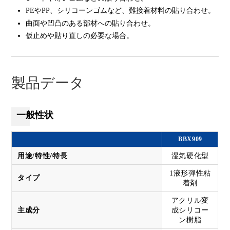
PEやPP、シリコーンゴムなど、難接着材料の貼り合わせ。
曲面や凹凸のある部材への貼り合わせ。
仮止めや貼り直しの必要な場合。
製品データ
一般性状
BBX909
用途/特性/特長
湿気硬化型
1液形弾性粘
タイプ
着剤
アクリル変
主成分
成シリコー
ン樹脂