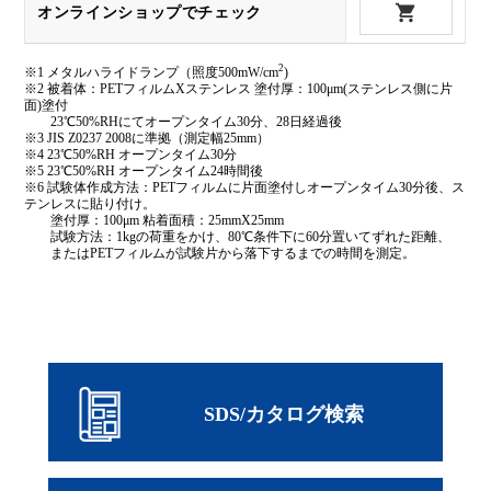
オンラインショップでチェック
2
※1 メタルハライドランプ（照度500mW/cm
)
※2 被着体：PETフィルムXステンレス 塗付厚：100μm(ステンレス側に片
面)塗付
23℃50%RHにてオープンタイム30分、28日経過後
※3 JIS Z0237 2008に準拠（測定幅25mm）
※4 23℃50%RH オープンタイム30分
※5 23℃50%RH オープンタイム24時間後
※6 試験体作成方法：PETフィルムに片面塗付しオープンタイム30分後、ス
テンレスに貼り付け。
塗付厚：100μm 粘着面積：25mmX25mm
試験方法：1kgの荷重をかけ、80℃条件下に60分置いてずれた距離、
またはPETフィルムが試験片から落下するまでの時間を測定。
SDS/カタログ検索