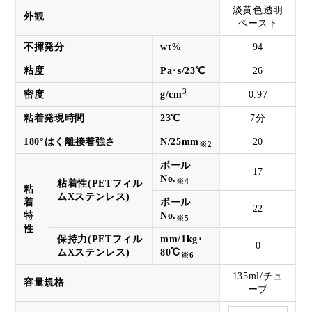
淡黄色透明
外観
ペースト
不揮発分
wt%
94
粘度
Pa･s/23℃
26
3
密度
g/cm
0.97
粘着発現時間
23℃
7分
180°はく離接着強さ
N/25mm
20
※2
ボール
17
No.
※4
粘着性(PETフィル
粘
ムXステンレス)
着
ボール
22
特
No.
※5
性
保持力(PETフィル
mm/1kg･
0
ムXステンレス)
80℃
※6
135ml/チュ
容量規格
ーブ