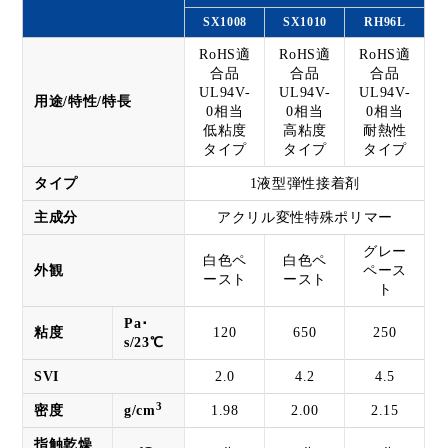
SX1008
SX1010
RH96L
RoHS適
RoHS適
RoHS適
合品
合品
合品
UL94V-
UL94V-
UL94V-
用途/特性/特長
0相当
0相当
0相当
低粘度
高粘度
耐熱性
タイプ
タイプ
タイプ
タイプ
1液型弾性接着剤
主成分
アクリル変性特殊ポリマー
グレー
白色ペ
白色ペ
外観
ペース
ースト
ースト
ト
Pa･
粘度
120
650
250
s/23℃
SVI
2.0
4.2
4.5
3
密度
g/cm
1.98
2.00
2.15
指触乾燥