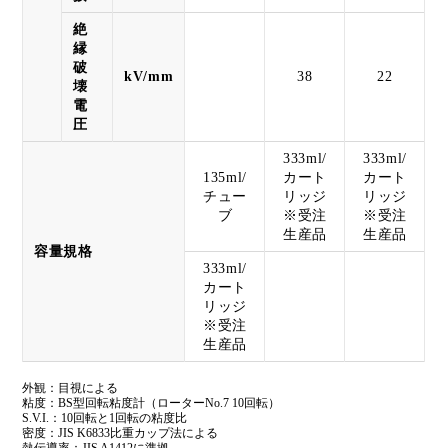
絶
縁
破
kV/mm
38
22
壊
電
圧
333ml/
333ml/
135ml/
カート
カート
チュー
リッジ
リッジ
ブ
※受注
※受注
生産品
生産品
容量規格
333ml/
カート
リッジ
※受注
生産品
外観：目視による
粘度：BS型回転粘度計（ローターNo.7 10回転）
S.V.I.：10回転と1回転の粘度比
密度：JIS K6833比重カップ法による
熱伝導率：JIS A1412に準拠