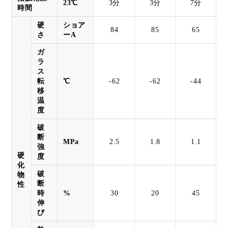
23℃
3分
3分
7分
時間
硬
ショア
84
85
65
さ
ーA
ガ
ラ
ス
転
℃
-62
-62
-44
移
温
度
破
断
MPa
2.5
1.8
1.1
強
硬
度
化
破
物
断
性
時
%
30
20
45
伸
び