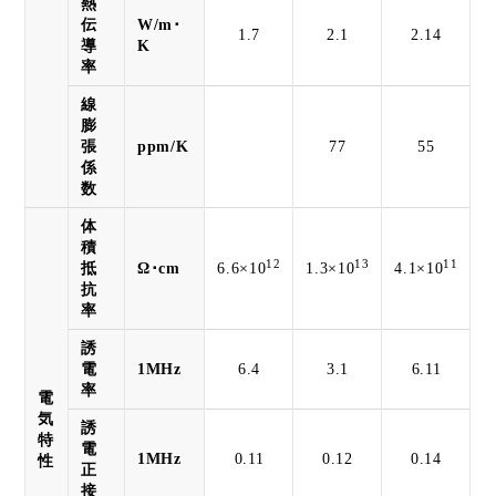
熱
伝
W/m･
1.7
2.1
2.14
導
K
率
線
膨
張
ppm/K
77
55
係
数
体
積
12
13
11
抵
Ω･cm
6.6×10
1.3×10
4.1×10
抗
率
誘
電
1MHz
6.4
3.1
6.11
率
電
気
誘
特
電
1MHz
0.11
0.12
0.14
性
正
接