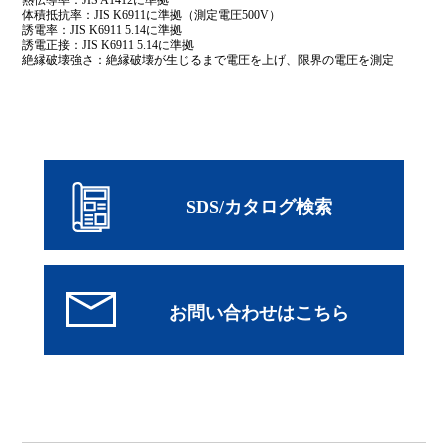
体積抵抗率：JIS K6911に準拠（測定電圧500V）
誘電率：JIS K6911 5.14に準拠
誘電正接：JIS K6911 5.14に準拠
絶縁破壊強さ：絶縁破壊が生じるまで電圧を上げ、限界の電圧を測定
SDS/カタログ検索