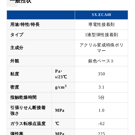
一般性状
SX-ECA48
用途/特性/特長
導電性接着剤
タイプ
1液型弾性接着剤
アクリル変成特殊ポリ
主成分
マー
外観
銀色ペースト
Pa･
粘度
350
s/23℃
3
密度
g/cm
3.1
指触乾燥時間
5分
引張りせん断接着
MPa
1.0
強さ
ガラス転移点温度
℃
-62
弾性率
MPa
225