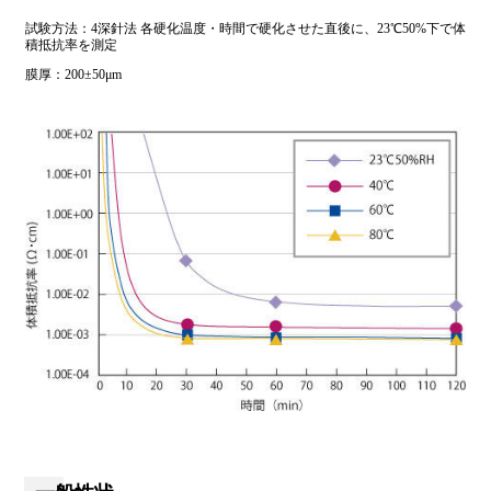
試験方法：4深針法 各硬化温度・時間で硬化させた直後に、23℃50%下で体
積抵抗率を測定
膜厚：200±50μm