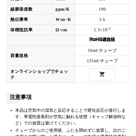
線膨張係数
ppm/K
190
熱伝導率
W/m･K
2.6
-3
体積抵抗率
Ω･cm
1.5×10
10ml/チューブ
容量規格
135ml/チューブ
オンラインショップでチェッ
ク
注意事項
本品は空気中の湿気と反応することで硬化反応が進行しま
す。導電性接着剤が空気に触れる状態（キャップ解放時な
ど）での放置は避けてください。
チューブからのご使用後、ふたを閉めずに放置し、次のご