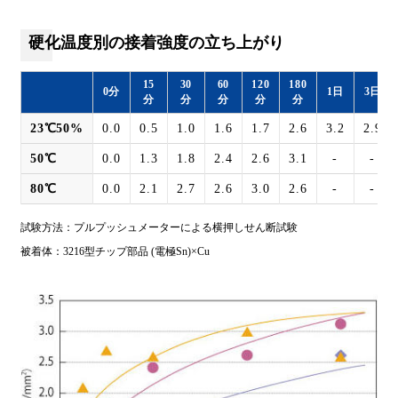
硬化温度別の接着強度の立ち上がり
15
30
60
120
180
0分
1日
3日
分
分
分
分
分
23℃50%
0.0
0.5
1.0
1.6
1.7
2.6
3.2
2.9
50℃
0.0
1.3
1.8
2.4
2.6
3.1
-
-
80℃
0.0
2.1
2.7
2.6
3.0
2.6
-
-
試験方法：プルプッシュメーターによる横押しせん断試験
被着体：3216型チップ部品 (電極Sn)×Cu