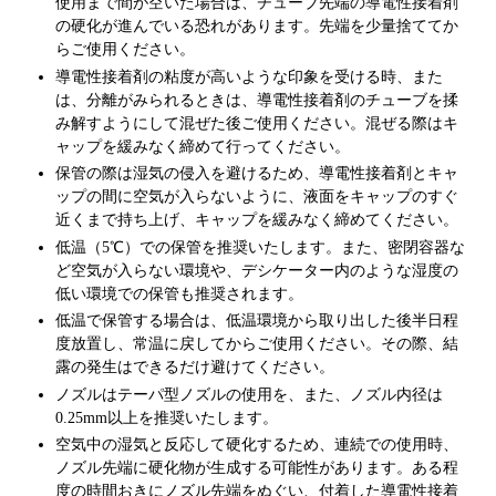
使用まで間が空いた場合は、チューブ先端の導電性接着剤
の硬化が進んでいる恐れがあります。先端を少量捨ててか
らご使用ください。
導電性接着剤の粘度が高いような印象を受ける時、また
は、分離がみられるときは、導電性接着剤のチューブを揉
み解すようにして混ぜた後ご使用ください。混ぜる際はキ
ャップを緩みなく締めて行ってください。
保管の際は湿気の侵入を避けるため、導電性接着剤とキャ
ップの間に空気が入らないように、液面をキャップのすぐ
近くまで持ち上げ、キャップを緩みなく締めてください。
低温（5℃）での保管を推奨いたします。また、密閉容器な
ど空気が入らない環境や、デシケーター内のような湿度の
低い環境での保管も推奨されます。
低温で保管する場合は、低温環境から取り出した後半日程
度放置し、常温に戻してからご使用ください。その際、結
露の発生はできるだけ避けてください。
ノズルはテーパ型ノズルの使用を、また、ノズル内径は
0.25mm以上を推奨いたします。
空気中の湿気と反応して硬化するため、連続での使用時、
ノズル先端に硬化物が生成する可能性があります。ある程
度の時間おきにノズル先端をぬぐい、付着した導電性接着